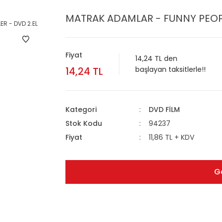
MATRAK ADAMLAR - FUNNY PEOPL
Fiyat
14,24 TL den
14,24 TL
başlayan taksitlerle!!
Kategori
DVD FİLM
Stok Kodu
94237
Fiyat
11,86 TL + KDV
G