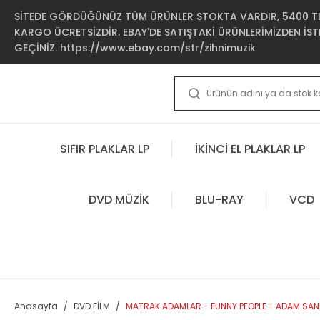
SİTEDE GÖRDÜĞÜNÜZ TÜM ÜRÜNLER STOKTA VARDIR, 5400 TL 
KARGO ÜCRETSİZDİR. EBAY'DE SATIŞTAKİ ÜRÜNLERİMİZDEN İSTE
GEÇİNİZ. https://www.ebay.com/str/zihnimuzik
SIFIR PLAKLAR LP
İKİNCİ EL PLAKLAR LP
DVD MÜZİK
BLU-RAY
VCD
Anasayfa
DVD FİLM
MATRAK ADAMLAR - FUNNY PEOPLE - ADAM SAND