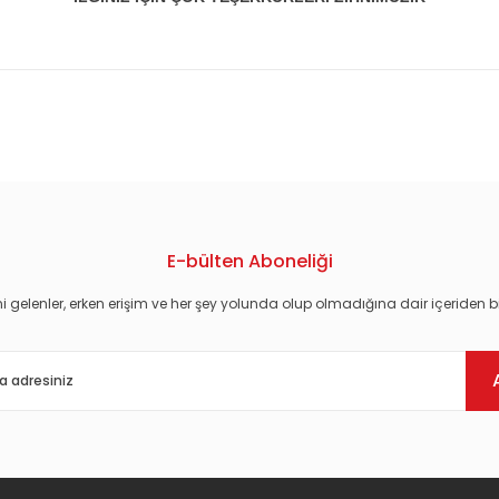
konularda yetersiz gördüğünüz noktaları öneri formunu kullanarak tarafım
E-bülten Aboneliği
i gelenler, erken erişim ve her şey yolunda olup olmadığına dair içeriden bi
Gönder