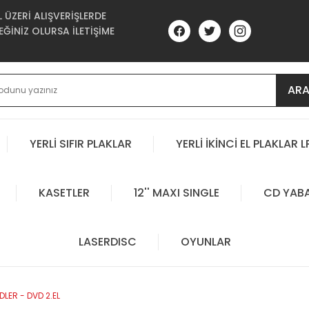
ÜZERİ ALIŞVERİŞLERDE
ĞİNİZ OLURSA İLETİŞİME
AR
YERLİ SIFIR PLAKLAR
YERLİ İKİNCİ EL PLAKLAR L
KASETLER
12'' MAXI SINGLE
CD YAB
LASERDISC
OYUNLAR
LER - DVD 2.EL