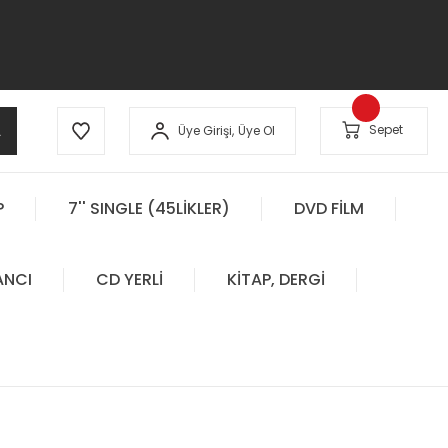
A
Sepet
Üye Girişi,
Üye Ol
P
7'' SINGLE (45LİKLER)
DVD FİLM
ANCI
CD YERLİ
KİTAP, DERGİ