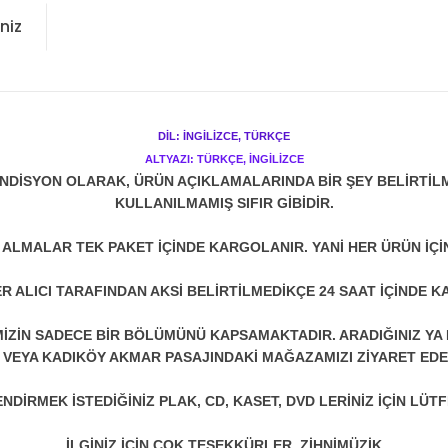
niz
DİL: İNGİLİZCE, TÜRKÇE
ALTYAZI: TÜRKÇE, İNGİLİZCE
NDİSYON OLARAK, ÜRÜN AÇIKLAMALARINDA BİR ŞEY BELİRTİL
KULLANILMAMIŞ SIFIR GİBİDİR.
N ALMALAR TEK PAKET İÇİNDE KARGOLANIR. YANİ HER ÜRÜN İÇİ
R ALICI TARAFINDAN AKSİ BELİRTİLMEDİKÇE 24 SAAT İÇİNDE K
ZİN SADECE BİR BÖLÜMÜNÜ KAPSAMAKTADIR. ARADIĞINIZ YA D
 VEYA KADIKÖY AKMAR PASAJINDAKİ MAĞAZAMIZI ZİYARET EDEB
DİRMEK İSTEDİĞİNİZ PLAK, CD, KASET, DVD LERİNİZ İÇİN LÜTFE
İLGİNİZ İÇİN ÇOK TEŞEKKÜRLER. ZİHNİMÜZİK