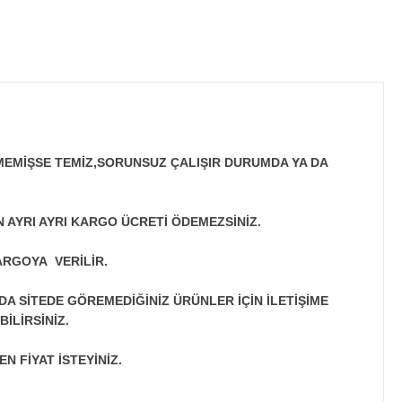
MEMİŞSE TEMİZ,SORUNSUZ ÇALIŞIR DURUMDA YA DA
N AYRI AYRI KARGO ÜCRETİ ÖDEMEZSİNİZ.
ARGOYA VERİLİR.
A SİTEDE GÖREMEDİĞİNİZ ÜRÜNLER İÇİN İLETİŞİME
İLİRSİNİZ.
N FİYAT İSTEYİNİZ.