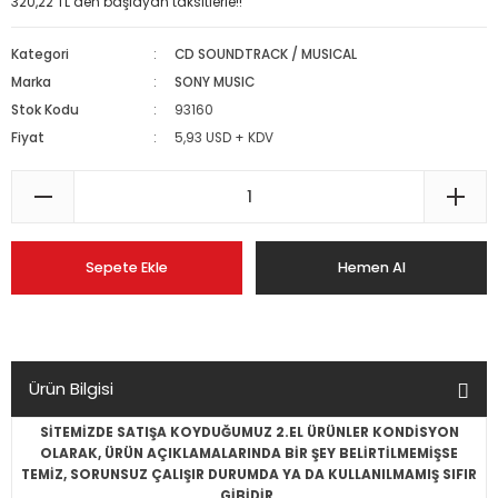
320,22 TL den başlayan taksitlerle!!
Kategori
CD SOUNDTRACK / MUSICAL
Marka
SONY MUSIC
Stok Kodu
93160
Fiyat
5,93 USD + KDV
Sepete Ekle
Hemen Al
Ürün Bilgisi
SİTEMİZDE SATIŞA KOYDUĞUMUZ 2.EL ÜRÜNLER KONDİSYON
OLARAK, ÜRÜN AÇIKLAMALARINDA BİR ŞEY BELİRTİLMEMİŞSE
TEMİZ, SORUNSUZ ÇALIŞIR DURUMDA YA DA KULLANILMAMIŞ SIFIR
GİBİDİR.