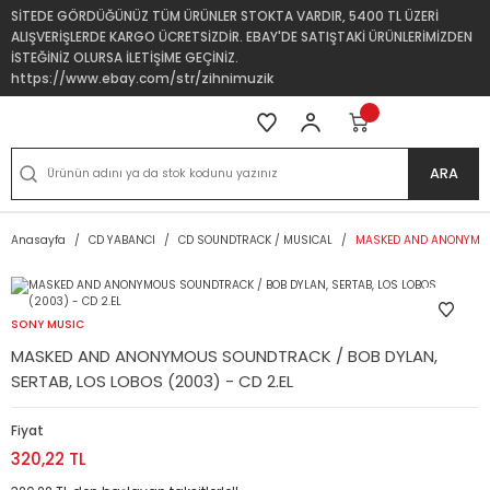
SİTEDE GÖRDÜĞÜNÜZ TÜM ÜRÜNLER STOKTA VARDIR, 5400 TL ÜZERİ
ALIŞVERİŞLERDE KARGO ÜCRETSİZDİR. EBAY'DE SATIŞTAKİ ÜRÜNLERİMİZDEN
İSTEĞİNİZ OLURSA İLETİŞİME GEÇİNİZ.
https://www.ebay.com/str/zihnimuzik
ARA
Anasayfa
CD YABANCI
CD SOUNDTRACK / MUSICAL
MASKED AND ANONYMOUS 
SONY MUSIC
MASKED AND ANONYMOUS SOUNDTRACK / BOB DYLAN,
SERTAB, LOS LOBOS (2003) - CD 2.EL
Fiyat
320,22 TL