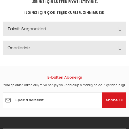
LERİNİZ İÇİN LÜTFEN FİYAT İSTEYİNİZ.
İLGİNİZ İÇİN ÇOK TEŞEKKÜRLER. ZİHNİMÜZİK
Taksit Seçenekleri
Önerileriniz
Bu ürünün fiyat bilgisi, resim, ürün açıklamalarında ve diğer
konularda yetersiz gördüğünüz noktaları öneri formunu
kullanarak tarafımıza iletebilirsiniz.
Görüş ve önerileriniz için teşekkür ederiz.
E-bülten Aboneliği
Yeni gelenler, erken erişim ve her şey yolunda olup olmadığına dair içeriden bilgi.
Ürün resmi kalitesiz, bozuk veya görüntülenemiyor.
Ürün açıklamasında eksik bilgiler bulunuyor.
Abone Ol
Ürün bilgilerinde hatalar bulunuyor.
Ürün fiyatı diğer sitelerden daha pahalı.
Bu ürüne benzer farklı alternatifler olmalı.