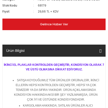
Stok Kodu
68179
Fiyat
29,66 TL + KDV
Gelince Haber Ver
Ürün Bilgisi
İKİNCİ EL PLAKLAR KONTROLDEN GEÇMİŞTİR, KONDİSYON OLARAK 7
VE ÜSTÜ OLMASINA DİKKAT EDİYORUZ.
SATIŞA KOYDUĞUMUZ TÜM ÜRÜNLER ORİJİNALDİR, İKİNCİ
ELLERİN HEPSİ KONTROLDEN GEÇMİŞTİR, HEPSİ YA ÇOK
TEMİZDİR YA DA SIFIRA YAKINDIR. ÜRÜN AÇIKLAMASINDA
KONDİSYON HAKKINDA AKSİ BİR ŞEY YAZILMAMIŞSA, ÜRÜN
ÇOK İYİ VE ÜSTÜNDE KONDİSYONDADIR.
KARGOLAMA HAKKINDA; SATILAN ÜRÜNLER ALICI