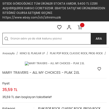
SİTEDE GÖRDÜĞÜNÜZ TÜM ÜRÜNLER STOKTA VARDIR, 5400 TL ÜZERİ
ALIŞVERİŞLERDE KARGO ÜCRETSİZDİR. EBAY'DE SATIŞTAKİ ÜRÜNLERİMİZDEN
İSTEĞİNİZ OLURSA İLETİŞİME GEÇİNİZ.
https://www.ebay.com/str/zihnimuzik
ARA
Anasayfa
İKİNCİ EL PLAKLAR LP
PLAK POP ROCK, CLASSIC ROCK, PROG ROCK
MARY TRAVERS - ALL MY CHOICES - PLAK 2.EL
Fiyat
35,59 TL
35,59 TL den başlayan taksitlerle!!
Kategori
PLAK POP ROCK, CLASSIC ROCK, PROG ROCK