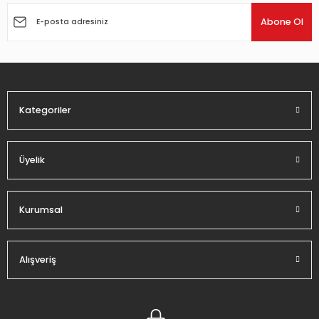
Ürün açıklamasında eksik bilgiler bulunuyor.
Abone Ol
Ürün bilgilerinde hatalar bulunuyor.
Ürün fiyatı diğer sitelerden daha pahalı.
Bu ürüne benzer farklı alternatifler olmalı.
Kategoriler
Üyelik
Gönder
Kurumsal
Alışveriş