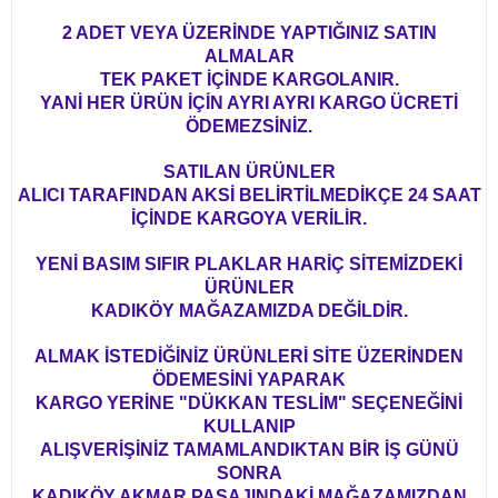
2 ADET VEYA ÜZERİNDE YAPTIĞINIZ SATIN
ALMALAR
TEK PAKET İÇİNDE KARGOLANIR.
YANİ HER ÜRÜN İÇİN AYRI AYRI KARGO ÜCRETİ
ÖDEMEZSİNİZ.
SATILAN ÜRÜNLER
ALICI TARAFINDAN AKSİ BELİRTİLMEDİKÇE 24 SAAT
İÇİNDE KARGOYA VERİLİR.
YENİ BASIM SIFIR PLAKLAR HARİÇ SİTEMİZDEKİ
ÜRÜNLER
KADIKÖY MAĞAZAMIZDA DEĞİLDİR.
ALMAK İSTEDİĞİNİZ ÜRÜNLERİ SİTE ÜZERİNDEN
ÖDEMESİNİ YAPARAK
KARGO YERİNE "DÜKKAN TESLİM" SEÇENEĞİNİ
KULLANIP
ALIŞVERİŞİNİZ TAMAMLANDIKTAN BİR İŞ GÜNÜ
SONRA
KADIKÖY AKMAR PASAJINDAKİ MAĞAZAMIZDAN