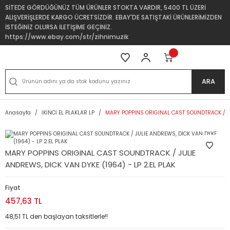
SİTEDE GÖRDÜĞÜNÜZ TÜM ÜRÜNLER STOKTA VARDIR, 5400 TL ÜZERİ
ALIŞVERİŞLERDE KARGO ÜCRETSİZDİR. EBAY'DE SATIŞTAKİ ÜRÜNLERİMİZDEN
İSTEĞİNİZ OLURSA İLETİŞİME GEÇİNİZ.
https://www.ebay.com/str/zihnimuzik
ARA
Anasayfa
İKİNCİ EL PLAKLAR LP
MARY POPPINS ORIGINAL CAST SOUNDTRACK / JUL
MARY POPPINS ORIGINAL CAST SOUNDTRACK / JULIE
ANDREWS, DICK VAN DYKE (1964) - LP 2.EL PLAK
Fiyat
457,63 TL
48,51 TL den başlayan taksitlerle!!