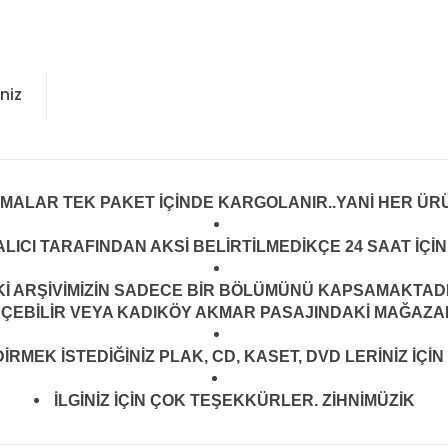
niz
LMALAR TEK PAKET İÇİNDE KARGOLANIR..YANİ HER ÜRÜ
LICI TARAFINDAN AKSİ BELİRTİLMEDİKÇE 24 SAAT İÇ
ARŞİVİMİZİN SADECE BİR BÖLÜMÜNÜ KAPSAMAKTADIR.
EÇEBİLİR VEYA KADIKÖY AKMAR PASAJINDAKİ MAĞAZAMI
MEK İSTEDİĞİNİZ PLAK, CD, KASET, DVD LERİNİZ İÇİN 
İLGİNİZ İÇİN ÇOK TEŞEKKÜRLER. ZİHNİMÜZİK