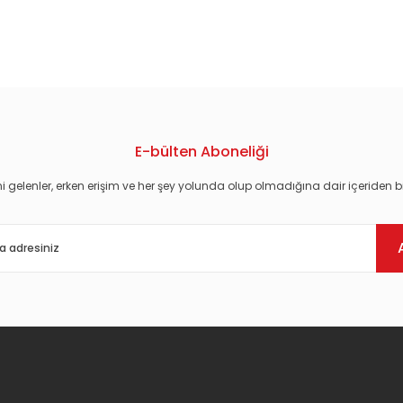
konularda yetersiz gördüğünüz noktaları öneri formunu kullanarak tarafım
E-bülten Aboneliği
i gelenler, erken erişim ve her şey yolunda olup olmadığına dair içeriden bi
Gönder