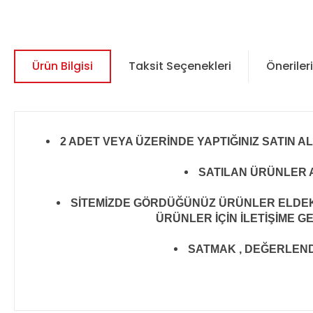
Ürün Bilgisi
Taksit Seçenekleri
Önerileri
2 ADET VEYA ÜZERİNDE YAPTIĞINIZ SATIN A
SATILAN ÜRÜNLER A
SİTEMİZDE GÖRDÜĞÜNÜZ ÜRÜNLER ELDEKİ 
ÜRÜNLER İÇİN İLETİŞİME G
SATMAK , DEĞERLENDİR