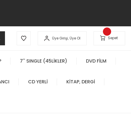
A
Sepet
Üye Girişi,
Üye Ol
P
7'' SINGLE (45LİKLER)
DVD FİLM
ANCI
CD YERLİ
KİTAP, DERGİ