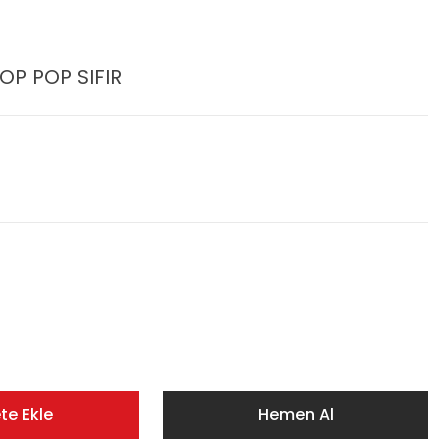
OP POP SIFIR
te Ekle
Hemen Al