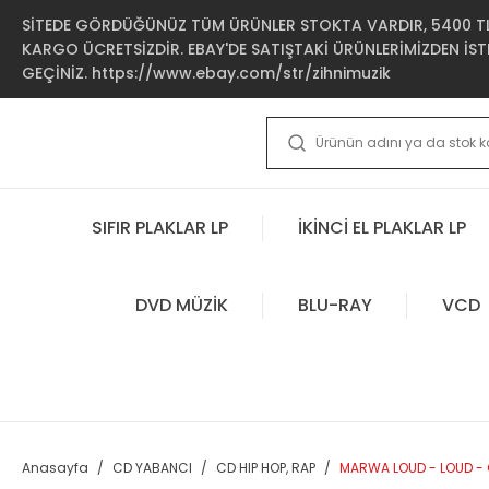
SİTEDE GÖRDÜĞÜNÜZ TÜM ÜRÜNLER STOKTA VARDIR, 5400 TL 
KARGO ÜCRETSİZDİR. EBAY'DE SATIŞTAKİ ÜRÜNLERİMİZDEN İSTE
GEÇİNİZ. https://www.ebay.com/str/zihnimuzik
SIFIR PLAKLAR LP
İKİNCİ EL PLAKLAR LP
DVD MÜZİK
BLU-RAY
VCD
Anasayfa
CD YABANCI
CD HIP HOP, RAP
MARWA LOUD - LOUD - C