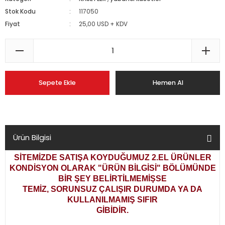
Stok Kodu
117050
Fiyat
25,00 USD + KDV
Sepete Ekle
Hemen Al
Ürün Bilgisi
SİTEMİZDE SATIŞA KOYDUĞUMUZ 2.EL ÜRÜNLER
KONDİSYON OLARAK
"ÜRÜN BİLGİSİ" BÖLÜMÜNDE
BİR ŞEY BELİRTİLMEMİŞSE
TEMİZ, SORUNSUZ ÇALIŞIR DURUMDA YA DA
KULLANILMAMIŞ SIFIR
GİBİDİR.