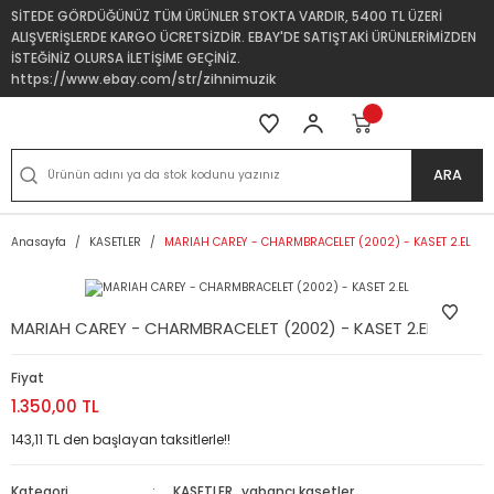
SİTEDE GÖRDÜĞÜNÜZ TÜM ÜRÜNLER STOKTA VARDIR, 5400 TL ÜZERİ
ALIŞVERİŞLERDE KARGO ÜCRETSİZDİR. EBAY'DE SATIŞTAKİ ÜRÜNLERİMİZDEN
İSTEĞİNİZ OLURSA İLETİŞİME GEÇİNİZ.
https://www.ebay.com/str/zihnimuzik
ARA
Anasayfa
KASETLER
MARIAH CAREY - CHARMBRACELET (2002) - KASET 2.EL
MARIAH CAREY - CHARMBRACELET (2002) - KASET 2.EL
Fiyat
1.350,00 TL
143,11 TL den başlayan taksitlerle!!
Kategori
KASETLER
,
yabancı kasetler