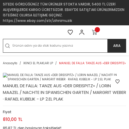
SİTEDE GÖRDÜĞÜNÜZ TÜM ÜRÜNLER STOKTA VARDIR, 5400 TL ÜZERİ
ALIŞVERİŞLERDE KARGO ÜCRETSİZDİR. EBAY'DE SATIŞTAKİ ÜRÜNLERİMİZDEN
İSTEĞİNİZ OLURSA İLETİŞİME GEÇİNİZ.
https://www.ebay.com/str/zihnimuzik
ARA
Anasayfa
İKİNCİ EL PLAKLAR LP
MANUEL DE FALLA: TANZE AUS »DER DREISPITZ« /
MANUEL DE FALLA: TANZE AUS »DER DREISPITZ« / LORIN
MAAZEL / NACHTE IN SPANISCHEN GARTEN / MARGRIT WEBER
· RAFAEL KUBELIK - LP 2.EL PLAK
Fiyat
810,00 TL
85,87 TL den başlayan taksitlerle!!