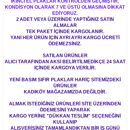
İKİNCİ EL PLAKLAR KONTROLDEN GEÇMİŞTİR,
KONDİSYON OLARAK 7 VE ÜSTÜ OLMASINA DİKKAT
EDİYORUZ.
2 ADET VEYA ÜZERİNDE YAPTIĞINIZ SATIN
ALMALAR
TEK PAKET İÇİNDE KARGOLANIR.
YANİ HER ÜRÜN İÇİN AYRI AYRI KARGO ÜCRETİ
ÖDEMEZSİNİZ.
SATILAN ÜRÜNLER
ALICI TARAFINDAN AKSİ BELİRTİLMEDİKÇE 24 SAAT
İÇİNDE KARGOYA VERİLİR.
YENİ BASIM SIFIR PLAKLAR HARİÇ SİTEMİZDEKİ
ÜRÜNLER
KADIKÖY MAĞAZAMIZDA DEĞİLDİR.
ALMAK İSTEDİĞİNİZ ÜRÜNLERİ SİTE ÜZERİNDEN
ÖDEMESİNİ YAPARAK
KARGO YERİNE "DÜKKAN TESLİM" SEÇENEĞİNİ
KULLANIP
ALIŞVERİŞİNİZ TAMAMLANDIKTAN BİR İŞ GÜNÜ