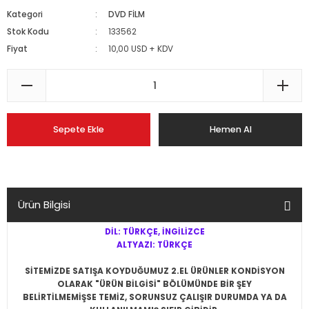
Kategori
DVD FİLM
Stok Kodu
133562
Fiyat
10,00 USD + KDV
Sepete Ekle
Hemen Al
Ürün Bilgisi
DİL: TÜRKÇE, İNGİLİZCE
ALTYAZI: TÜRKÇE
SİTEMİZDE SATIŞA KOYDUĞUMUZ 2.EL ÜRÜNLER KONDİSYON
OLARAK "ÜRÜN BİLGİSİ" BÖLÜMÜNDE BİR ŞEY
BELİRTİLMEMİŞSE
TEMİZ, SORUNSUZ ÇALIŞIR DURUMDA YA DA