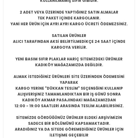
KULLANILMAMIŞ SIFIR
GİBİDİR.
2 ADET VEYA ÜZERİNDE YAPTIĞINIZ SATIN ALMALAR
TEK PAKET İÇİNDE KARGOLANIR.
YANİ HER ÜRÜN İÇİN AYRI AYRI KARGO ÜCRETİ ÖDEMEZSİNİZ.
SATILAN ÜRÜNLER
ALICI TARAFINDAN AKSİ BELİRTİLMEDİKÇE 24 SAAT İÇİNDE
KARGOYA VERİLİR.
YENİ BASIM SIFIR PLAKLAR HARİÇ SİTEMİZDEKİ ÜRÜNLER
KADIKÖY MAĞAZAMIZDA DEĞİLDİR.
ALMAK İSTEDİĞİNİZ ÜRÜNLERİ SİTE ÜZERİNDEN ÖDEMESİNİ
YAPARAK
KARGO YERİNE "DÜKKAN TESLİM" SEÇENEĞİNİ KULLANIP
ALIŞVERİŞİNİZ TAMAMLANDIKTAN BİR İŞ GÜNÜ SONRA
KADIKÖY AKMAR PASAJINDAKİ MAĞAZAMIZDAN
12:00 - 19:00 SAATLERİ ARASINDA TESLİM ALABİLİRSİNİZ.
SİTEMİZDE GÖRDÜĞÜNÜZ ÜRÜNLER ELDEKİ ARŞİVİMİZİN
SADECE BİR BÖLÜMÜNÜ KAPSAMAKTADIR.
ARADIĞINIZ YA DA SİTEDE GÖREMEDİĞİNİZ ÜRÜNLER İÇİN
İLETİŞİME GEÇEBİLİR