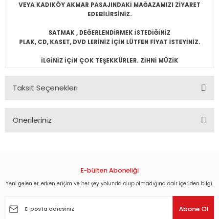
VEYA KADIKÖY AKMAR PASAJINDAKİ MAĞAZAMIZI ZİYARET
EDEBİLİRSİNİZ.
SATMAK , DEĞERLENDİRMEK İSTEDİĞİNİZ
PLAK, CD, KASET, DVD LERİNİZ İÇİN LÜTFEN FİYAT İSTEYİNİZ.
İLGİNİZ İÇİN ÇOK TEŞEKKÜRLER. ZİHNİ MÜZİK
Taksit Seçenekleri
Önerileriniz
Bu ürünün fiyat bilgisi, resim, ürün açıklamalarında ve diğer
konularda yetersiz gördüğünüz noktaları öneri formunu
kullanarak tarafımıza iletebilirsiniz.
Görüş ve önerileriniz için teşekkür ederiz.
E-bülten Aboneliği
Yeni gelenler, erken erişim ve her şey yolunda olup olmadığına dair içeriden bilgi.
Ürün resmi kalitesiz, bozuk veya görüntülenemiyor.
Ürün açıklamasında eksik bilgiler bulunuyor.
Abone Ol