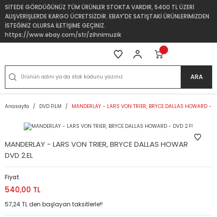
SİTEDE GÖRDÜĞÜNÜZ TÜM ÜRÜNLER STOKTA VARDIR, 5400 TL ÜZERİ
ALIŞVERİŞLERDE KARGO ÜCRETSİZDİR. EBAY'DE SATIŞTAKİ ÜRÜNLERİMİZDEN
İSTEĞİNİZ OLURSA İLETİŞİME GEÇİNİZ.
https://www.ebay.com/str/zihnimuzik
ARA
Anasayfa
DVD FİLM
MANDERLAY - LARS VON TRIER, BRYCE DALLAS HOWARD - D
MANDERLAY - LARS VON TRIER, BRYCE DALLAS HOWARD -
DVD 2.EL
Fiyat
540,00 TL
57,24 TL den başlayan taksitlerle!!