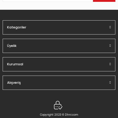
Ürün bilgilerinde hatalar bulunuyor.
Ürün fiyatı diğer sitelerden daha pahalı.
Bu ürüne benzer farklı alternatifler olmalı.
Kategoriler
Üyelik
Gönder
Kurumsal
Alışveriş
Copyright 2023 © Zihni.com