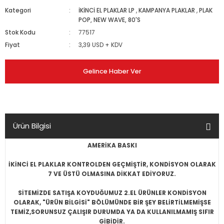
Kategori
İKİNCİ EL PLAKLAR LP
,
KAMPANYA PLAKLAR
,
PLAK
POP, NEW WAVE, 80'S
Stok Kodu
77517
Fiyat
3,39 USD + KDV
Gelince Haber Ver
Ürün Bilgisi
AMERİKA BASKI
İKİNCİ EL PLAKLAR KONTROLDEN GEÇMİŞTİR, KONDİSYON OLARAK
7 VE ÜSTÜ OLMASINA DİKKAT EDİYORUZ.
SİTEMİZDE SATIŞA KOYDUĞUMUZ 2.EL ÜRÜNLER KONDİSYON
OLARAK, "ÜRÜN BİLGİSİ" BÖLÜMÜNDE BİR ŞEY BELİRTİLMEMİŞSE
TEMİZ,SORUNSUZ ÇALIŞIR DURUMDA YA DA KULLANILMAMIŞ SIFIR
GİBİDİR.