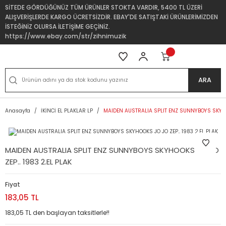
SİTEDE GÖRDÜĞÜNÜZ TÜM ÜRÜNLER STOKTA VARDIR, 5400 TL ÜZERİ
ALIŞVERİŞLERDE KARGO ÜCRETSİZDİR. EBAY'DE SATIŞTAKİ ÜRÜNLERİMİZDEN
İSTEĞİNİZ OLURSA İLETİŞİME GEÇİNİZ.
https://www.ebay.com/str/zihnimuzik
ARA
Anasayfa
İKİNCİ EL PLAKLAR LP
MAIDEN AUSTRALIA SPLIT ENZ SUNNYBOYS SKYHOO
MAIDEN AUSTRALIA SPLIT ENZ SUNNYBOYS SKYHOOKS JO JO
ZEP.. 1983 2.EL PLAK
Fiyat
183,05 TL
183,05 TL den başlayan taksitlerle!!