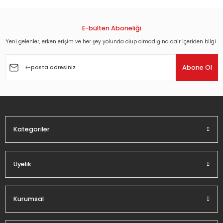
konularda yetersiz gördüğünüz noktaları öneri formunu
kullanarak tarafımıza iletebilirsiniz.
Görüş ve önerileriniz için teşekkür ederiz.
E-bülten Aboneliği
Yeni gelenler, erken erişim ve her şey yolunda olup olmadığına dair içeriden bilgi.
Ürün resmi kalitesiz, bozuk veya görüntülenemiyor.
Ürün açıklamasında eksik bilgiler bulunuyor.
Abone Ol
Ürün bilgilerinde hatalar bulunuyor.
Ürün fiyatı diğer sitelerden daha pahalı.
Bu ürüne benzer farklı alternatifler olmalı.
Kategoriler
Üyelik
Gönder
Kurumsal