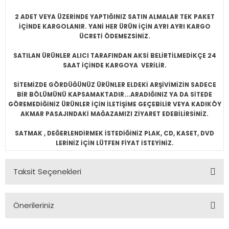
2 ADET VEYA ÜZERİNDE YAPTIĞINIZ SATIN ALMALAR TEK PAKET
İÇİNDE KARGOLANIR. YANİ HER ÜRÜN İÇİN AYRI AYRI KARGO
ÜCRETİ ÖDEMEZSİNİZ.
SATILAN ÜRÜNLER ALICI TARAFINDAN AKSİ BELİRTİLMEDİKÇE 24
SAAT İÇİNDE KARGOYA VERİLİR.
SİTEMİZDE GÖRDÜĞÜNÜZ ÜRÜNLER ELDEKİ ARŞİVİMİZİN SADECE
BİR BÖLÜMÜNÜ KAPSAMAKTADIR...ARADIĞINIZ YA DA SİTEDE
GÖREMEDİĞİNİZ ÜRÜNLER İÇİN İLETİŞİME GEÇEBİLİR VEYA KADIKÖY
AKMAR PASAJINDAKİ MAĞAZAMIZI ZİYARET EDEBİLİRSİNİZ.
SATMAK , DEĞERLENDİRMEK İSTEDİĞİNİZ PLAK, CD, KASET, DVD
LERİNİZ İÇİN LÜTFEN FİYAT İSTEYİNİZ.
Taksit Seçenekleri
Önerileriniz
Bu ürünün fiyat bilgisi, resim, ürün açıklamalarında ve diğer