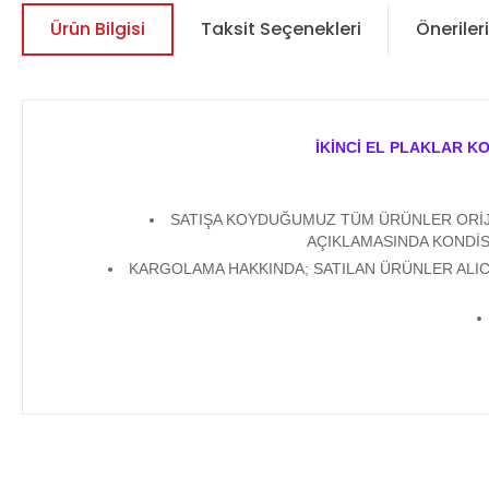
Ürün Bilgisi
Taksit Seçenekleri
Önerileri
İKİNCİ EL PLAKLAR K
SATIŞA KOYDUĞUMUZ TÜM ÜRÜNLER ORİJİN
AÇIKLAMASINDA KONDİS
KARGOLAMA HAKKINDA; SATILAN ÜRÜNLER ALICI
Bu ürünün fiyat bilgisi, resim, ürün açıklamalarında ve diğer 
Görüş ve önerileriniz için teşekkür ederiz.