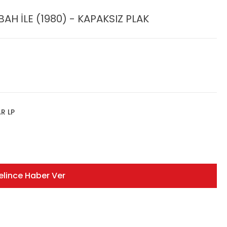
 İLE (1980) - KAPAKSIZ PLAK
AR LP
elince Haber Ver