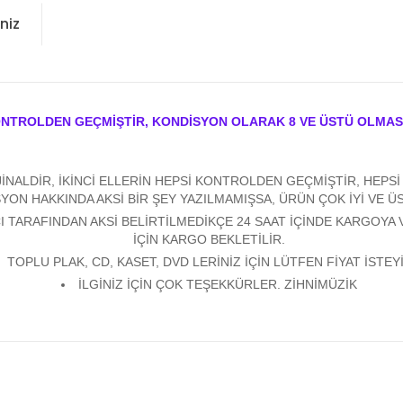
niz
ONTROLDEN GEÇMİŞTİR, KONDİSYON OLARAK 8 VE ÜSTÜ OLMAS
ALDİR, İKİNCİ ELLERİN HEPSİ KONTROLDEN GEÇMİŞTİR, HEPSİ Y
YON HAKKINDA AKSİ BİR ŞEY YAZILMAMIŞSA, ÜRÜN ÇOK İYİ VE 
 TARAFINDAN AKSİ BELİRTİLMEDİKÇE 24 SAAT İÇİNDE KARGOYA 
İÇİN KARGO BEKLETİLİR.
TOPLU PLAK, CD, KASET, DVD LERİNİZ İÇİN LÜTFEN FİYAT İSTEYİ
İLGİNİZ İÇİN ÇOK TEŞEKKÜRLER. ZİHNİMÜZİK
konularda yetersiz gördüğünüz noktaları öneri formunu kullanarak tarafım