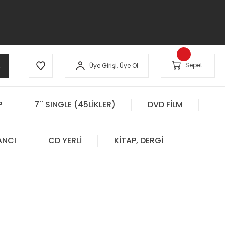
A
Sepet
Üye Girişi,
Üye Ol
P
7'' SINGLE (45LİKLER)
DVD FİLM
ANCI
CD YERLİ
KİTAP, DERGİ