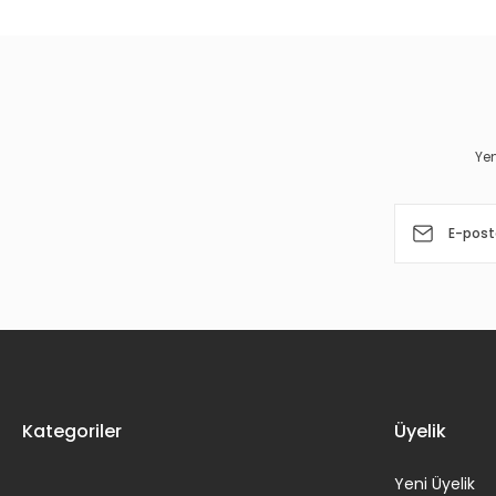
Ürün resmi kalitesiz, bozuk veya görüntülenemiyor.
Ürün açıklamasında eksik bilgiler bulunuyor.
Ürün bilgilerinde hatalar bulunuyor.
Yen
Ürün fiyatı diğer sitelerden daha pahalı.
Bu ürüne benzer farklı alternatifler olmalı.
Kategoriler
Üyelik
Yeni Üyelik