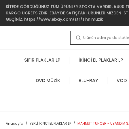
SİTEDE GÖRDÜĞÜNÜZ TÜM ÜRÜNLER STOKTA VARDIR, 5400 TL 
KARGO ÜCRETSİZDİR. EBAY'DE SATIŞTAKİ ÜRÜNLERİMİZDEN İSTE
GEÇİNİZ. https://www.ebay.com/str/zihnimuzik
SIFIR PLAKLAR LP
İKİNCİ EL PLAKLAR LP
DVD MÜZİK
BLU-RAY
VCD
Anasayfa
YERLİ İKİNCİ EL PLAKLAR LP
MAHMUT TUNCER - UYANDIM SAB