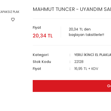
MAHMUT TUNCER - UYANDIM SABAH
Fiyat
20,34 TL den
20,34 TL
başlayan taksitlerle!!
Kategori
YERLİ İKİNCİ EL PLAKL
Stok Kodu
22128
Fiyat
16,95 TL + KDV
G