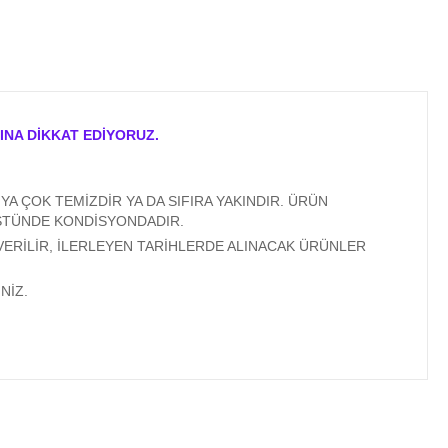
INA DİKKAT EDİYORUZ.
A ÇOK TEMİZDİR YA DA SIFIRA YAKINDIR. ÜRÜN
ÜSTÜNDE KONDİSYONDADIR.
VERİLİR, İLERLEYEN TARİHLERDE ALINACAK ÜRÜNLER
NİZ.
ıza iletebilirsiniz.