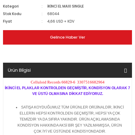
Kategori
İKİNCİ EL MAXI SINGLE
Stok Kodu
68044
Fiyat
4,66 USD + KDV
Gelince Haber Ver
Ürün Bilgisi
Celluloid Records 66829-6 3307516682964
İKİNCİ EL PLAKLAR KONTROLDEN GEÇMİŞTİR, KONDİSYON OLARAK 7
VE ÜSTÜ OLMASINA DİKKAT EDİYORUZ.
SATIŞA KOYDUĞUMUZ TÜM ÜRÜNLER ORİJİNALDİR, İKİNCİ
ELLERİN HEPSİ KONTROLDEN GEÇMİŞTİR, HEPSİ YA ÇOK
TEMİZDİR YA DA SIFIRA YAKINDIR. ÜRÜN AÇIKLAMASINDA
KONDİSYON HAKKINDA AKSİ BİR ŞEY YAZILMAMIŞSA, ÜRÜN
ÇOK İYİ VE ÜSTÜNDE KONDİSYONDADIR.