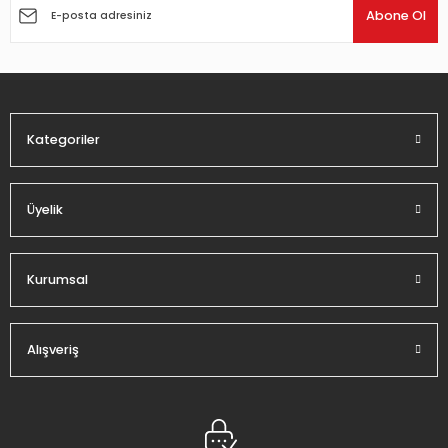
Ürün açıklamasında eksik bilgiler bulunuyor.
Abone Ol
Ürün bilgilerinde hatalar bulunuyor.
Ürün fiyatı diğer sitelerden daha pahalı.
Bu ürüne benzer farklı alternatifler olmalı.
Kategoriler
Üyelik
Gönder
Kurumsal
Alışveriş