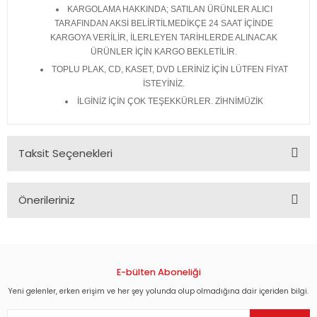
KARGOLAMA HAKKINDA; SATILAN ÜRÜNLER ALICI
TARAFINDAN AKSİ BELİRTİLMEDİKÇE 24 SAAT İÇİNDE
KARGOYA VERİLİR, İLERLEYEN TARİHLERDE ALINACAK
ÜRÜNLER İÇİN KARGO BEKLETİLİR.
TOPLU PLAK, CD, KASET, DVD LERİNİZ İÇİN LÜTFEN FİYAT
İSTEYİNİZ.
İLGİNİZ İÇİN ÇOK TEŞEKKÜRLER. ZİHNİMÜZİK
Taksit Seçenekleri
Önerileriniz
Bu ürünün fiyat bilgisi, resim, ürün açıklamalarında ve diğer
konularda yetersiz gördüğünüz noktaları öneri formunu
kullanarak tarafımıza iletebilirsiniz.
Görüş ve önerileriniz için teşekkür ederiz.
E-bülten Aboneliği
Yeni gelenler, erken erişim ve her şey yolunda olup olmadığına dair içeriden bilgi.
Ürün resmi kalitesiz, bozuk veya görüntülenemiyor.