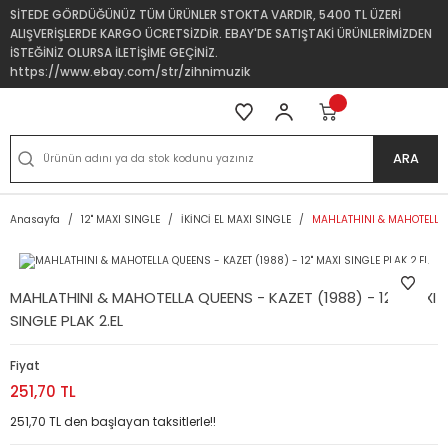
SİTEDE GÖRDÜĞÜNÜZ TÜM ÜRÜNLER STOKTA VARDIR, 5400 TL ÜZERİ
ALIŞVERİŞLERDE KARGO ÜCRETSİZDİR. EBAY'DE SATIŞTAKİ ÜRÜNLERİMİZDEN
İSTEĞİNİZ OLURSA İLETİŞİME GEÇİNİZ.
https://www.ebay.com/str/zihnimuzik
ARA
Anasayfa
12'' MAXI SINGLE
İKİNCİ EL MAXI SINGLE
MAHLATHINI & MAHOTELLA QU
MAHLATHINI & MAHOTELLA QUEENS - KAZET (1988) - 12'' MAXI
SINGLE PLAK 2.EL
Fiyat
251,70 TL
251,70 TL den başlayan taksitlerle!!