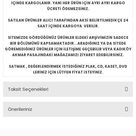
İÇİNDE KARGOLANIR. YANİ HER ÜRÜN İÇİN AYRI AYRI KARGO
ÜCRETİ ÖDEMEZSİNİZ.
SATILAN ÜRÜNLER ALICI TARAFINDAN AKSİ BELİRTİLMEDİKÇE 24
SAAT İÇİNDE KARGOYA VERİLİR.
SİTEMİZDE GÖRDÜĞÜNÜZ ÜRÜNLER ELDEKİ ARŞİVİMİZİN SADECE
BİR BÖLÜMÜNÜ KAPSAMAKTADIR...ARADIĞINIZ YA DA SİTEDE
GÖREMEDİĞİNİZ ÜRÜNLER İÇİN İLETİŞİME GEÇEBİLİR VEYA KADIKÖY
AKMAR PASAJINDAKİ MAĞAZAMIZI ZİYARET EDEBİLİRSİNİZ.
SATMAK , DEĞERLENDİRMEK İSTEDİĞİNİZ PLAK, CD, KASET, DVD
LERİNİZ İÇİN LÜTFEN FİYAT İSTEYİNİZ.
Taksit Seçenekleri
Önerileriniz
Bu ürünün fiyat bilgisi, resim, ürün açıklamalarında ve diğer
konularda yetersiz gördüğünüz noktaları öneri formunu
kullanarak tarafımıza iletebilirsiniz.