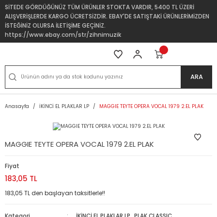
SİTEDE GÖRDÜĞÜNÜZ TÜM ÜRÜNLER STOKTA VARDIR, 5400 TL ÜZERİ
ALIŞVERİŞLERDE KARGO ÜCRETSİZDİR. EBAY'DE SATIŞTAKİ ÜRÜNLERİMİZDEN
İSTEĞİNİZ OLURSA İLETİŞİME GEÇİNİZ.
https://www.ebay.com/str/zihnimuzik
ARA
Anasayfa
İKİNCİ EL PLAKLAR LP
MAGGIE TEYTE OPERA VOCAL 1979 2.EL PLAK
MAGGIE TEYTE OPERA VOCAL 1979 2.EL PLAK
Fiyat
183,05 TL
183,05 TL den başlayan taksitlerle!!
Kategori
İKİNCİ EL PLAKLAR LP
,
PLAK CLASSIC