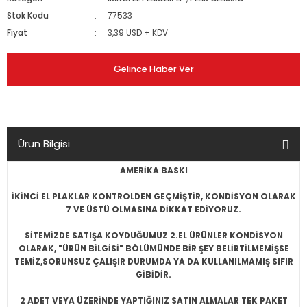
Stok Kodu
77533
Fiyat
3,39 USD + KDV
Gelince Haber Ver
Ürün Bilgisi
AMERİKA BASKI
İKİNCİ EL PLAKLAR KONTROLDEN GEÇMİŞTİR, KONDİSYON OLARAK
7 VE ÜSTÜ OLMASINA DİKKAT EDİYORUZ.
SİTEMİZDE SATIŞA KOYDUĞUMUZ 2.EL ÜRÜNLER KONDİSYON
OLARAK, "ÜRÜN BİLGİSİ" BÖLÜMÜNDE BİR ŞEY BELİRTİLMEMİŞSE
TEMİZ,SORUNSUZ ÇALIŞIR DURUMDA YA DA KULLANILMAMIŞ SIFIR
GİBİDİR.
2 ADET VEYA ÜZERİNDE YAPTIĞINIZ SATIN ALMALAR TEK PAKET