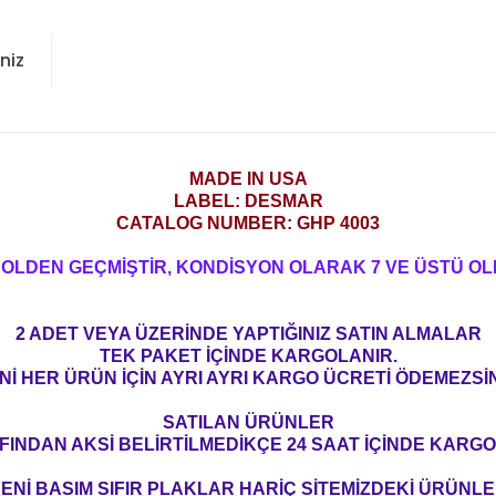
niz
MADE IN USA
LABEL: DESMAR
CATALOG NUMBER: GHP 4003
ROLDEN GEÇMİŞTİR, KONDİSYON OLARAK 7 VE ÜSTÜ OL
2 ADET VEYA ÜZERİNDE YAPTIĞINIZ SATIN ALMALAR
TEK PAKET İÇİNDE KARGOLANIR.
Nİ HER ÜRÜN İÇİN AYRI AYRI KARGO ÜCRETİ ÖDEMEZSİN
SATILAN ÜRÜNLER
FINDAN AKSİ BELİRTİLMEDİKÇE 24 SAAT İÇİNDE KARGO
ENİ BASIM SIFIR PLAKLAR HARİÇ SİTEMİZDEKİ ÜRÜNL