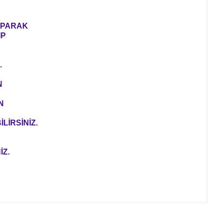
YAPARAK
IP
.
N
N
LİRSİNİZ.
İZ.