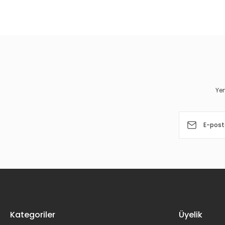
Bu ürünün fiyat bilgisi, resim, ürün açıklamalarında ve diğer 
Görüş ve önerileriniz için teşekkür ederiz.
Ürün resmi kalitesiz, bozuk veya görüntülenemiyor.
Ürün açıklamasında eksik bilgiler bulunuyor.
Ürün bilgilerinde hatalar bulunuyor.
Yen
Ürün fiyatı diğer sitelerden daha pahalı.
Bu ürüne benzer farklı alternatifler olmalı.
Kategoriler
Üyelik