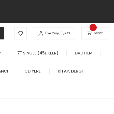
A
Sepet
Üye Girişi,
Üye Ol
P
7'' SINGLE (45LİKLER)
DVD FİLM
ANCI
CD YERLİ
KİTAP, DERGİ