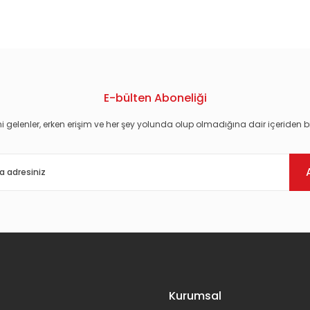
konularda yetersiz gördüğünüz noktaları öneri formunu kullanarak tarafım
E-bülten Aboneliği
i gelenler, erken erişim ve her şey yolunda olup olmadığına dair içeriden bi
Gönder
Kurumsal