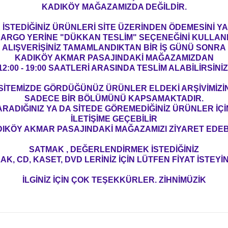
KADIKÖY MAĞAZAMIZDA DEĞİLDİR.
İSTEDİĞİNİZ ÜRÜNLERİ SİTE ÜZERİNDEN ÖDEMESİNİ 
ARGO YERİNE "DÜKKAN TESLİM" SEÇENEĞİNİ KULLAN
ALIŞVERİŞİNİZ TAMAMLANDIKTAN BİR İŞ GÜNÜ SONRA
KADIKÖY AKMAR PASAJINDAKİ MAĞAZAMIZDAN
12:00 - 19:00 SAATLERİ ARASINDA TESLİM ALABİLİRSİNİZ
SİTEMİZDE GÖRDÜĞÜNÜZ ÜRÜNLER ELDEKİ ARŞİVİMİZİ
SADECE BİR BÖLÜMÜNÜ KAPSAMAKTADIR.
ARADIĞINIZ YA DA SİTEDE GÖREMEDİĞİNİZ ÜRÜNLER İÇİ
İLETİŞİME GEÇEBİLİR
IKÖY AKMAR PASAJINDAKİ MAĞAZAMIZI ZİYARET EDEBİ
SATMAK , DEĞERLENDİRMEK İSTEDİĞİNİZ
AK, CD, KASET, DVD LERİNİZ İÇİN LÜTFEN FİYAT İSTEYİN
İLGİNİZ İÇİN ÇOK TEŞEKKÜRLER. ZİHNİMÜZİK