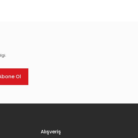
ıza iletebilirsiniz.
lgi.
Abone Ol
Alışveriş