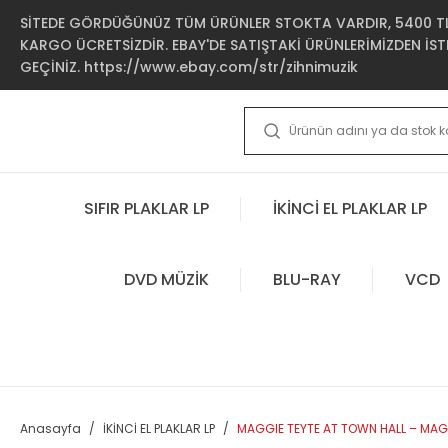
SİTEDE GÖRDÜĞÜNÜZ TÜM ÜRÜNLER STOKTA VARDIR, 5400 TL 
KARGO ÜCRETSİZDİR. EBAY'DE SATIŞTAKİ ÜRÜNLERİMİZDEN İSTE
GEÇİNİZ. https://www.ebay.com/str/zihnimuzik
SIFIR PLAKLAR LP
İKİNCİ EL PLAKLAR LP
DVD MÜZİK
BLU-RAY
VCD
Anasayfa
İKİNCİ EL PLAKLAR LP
MAGGIE TEYTE AT TOWN HALL – MAGGI