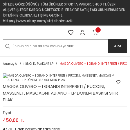
SİTEDE GÖRDÜĞÜNÜZ TÜM ÜRÜNLER STOKTA VARDIR, 5400 TL ÜZERİ
ALIŞVERİŞLERDE KARGO ÜCRETSİZDİR. EBAY'DE SATIŞTAKİ ÜRÜNLERİMİZDEN
İSTEĞİNİZ OLURSA İLETİŞİME GEÇİNİZ.
https://www.ebay.com/str/zihnimuzik
ARA
Anasayfa
İKİNCİ EL PLAKLAR LP
MAGDA OLIVERO – I GRANDI INTERPRETI / PUCCI
MAGDA OLIVERO – I GRANDI INTERPRETI / PUCCINI,
MASSENET, MASCAGNI, ALFANO - LP DÖNEM BASKISI SIFIR
PLAK
Fiyat
450,00 TL
47,70 TL den başlayan taksitlerle!!