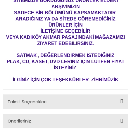
SİTEMİZDE GÖRDÜĞÜNÜZ ÜRÜNLER ELDEKİ
ARŞİVİMİZİN
SADECE BİR BÖLÜMÜNÜ KAPSAMAKTADIR.
ARADIĞINIZ YA DA SİTEDE GÖREMEDİĞİNİZ
ÜRÜNLER İÇİN
İLETİŞİME GEÇEBİLİR
VEYA KADIKÖY AKMAR PASAJINDAKİ MAĞAZAMIZI
ZİYARET EDEBİLİRSİNİZ.
SATMAK , DEĞERLENDİRMEK İSTEDİĞİNİZ
PLAK, CD, KASET, DVD LERİNİZ İÇİN LÜTFEN FİYAT
İSTEYİNİZ.
İLGİNİZ İÇİN ÇOK TEŞEKKÜRLER. ZİHNİMÜZİK
Taksit Seçenekleri
Önerileriniz