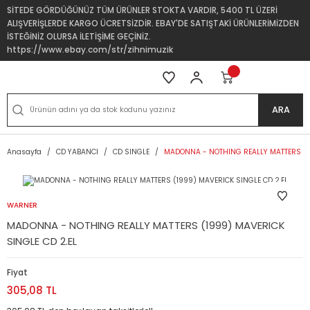
SİTEDE GÖRDÜĞÜNÜZ TÜM ÜRÜNLER STOKTA VARDIR, 5400 TL ÜZERİ
ALIŞVERİŞLERDE KARGO ÜCRETSİZDİR. EBAY'DE SATIŞTAKİ ÜRÜNLERİMİZDEN
İSTEĞİNİZ OLURSA İLETİŞİME GEÇİNİZ.
https://www.ebay.com/str/zihnimuzik
ARA
Anasayfa
CD YABANCI
CD SINGLE
MADONNA - NOTHING REALLY MATTERS (19
WARNER
MADONNA - NOTHING REALLY MATTERS (1999) MAVERICK
SINGLE CD 2.EL
Fiyat
305,08 TL