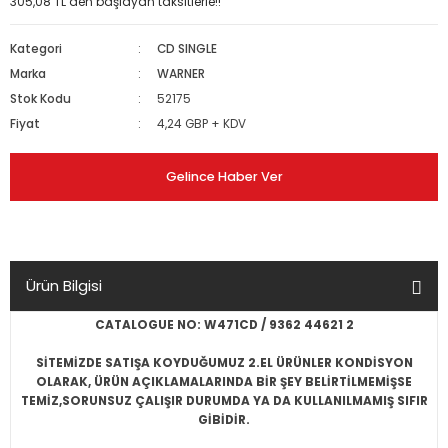
305,08 TL den başlayan taksitlerle!!
Kategori
CD SINGLE
Marka
WARNER
Stok Kodu
52175
Fiyat
4,24 GBP + KDV
Gelince Haber Ver
Ürün Bilgisi
CATALOGUE NO: W471CD / 9362 44621 2
SİTEMİZDE SATIŞA KOYDUĞUMUZ 2.EL ÜRÜNLER KONDİSYON
OLARAK, ÜRÜN AÇIKLAMALARINDA BİR ŞEY BELİRTİLMEMİŞSE
TEMİZ,SORUNSUZ ÇALIŞIR DURUMDA YA DA KULLANILMAMIŞ SIFIR
GİBİDİR.