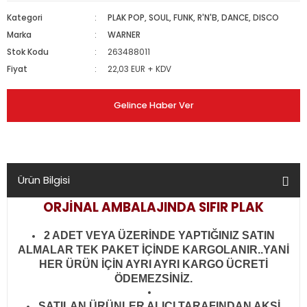
Kategori
PLAK POP, SOUL, FUNK, R'N'B, DANCE, DISCO
Marka
WARNER
Stok Kodu
263488011
Fiyat
22,03 EUR + KDV
Gelince Haber Ver
Ürün Bilgisi
ORJİNAL AMBALAJINDA SIFIR PLAK
2 ADET VEYA ÜZERİNDE YAPTIĞINIZ SATIN
ALMALAR TEK PAKET İÇİNDE KARGOLANIR..YANİ
HER ÜRÜN İÇİN AYRI AYRI KARGO ÜCRETİ
ÖDEMEZSİNİZ.
SATILAN ÜRÜNLER ALICI TARAFINDAN AKSİ