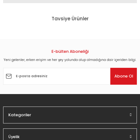
Bu ürünün fiyat bilgisi, resim, ürün açıklamalarında ve diğer
konularda yetersiz gördüğünüz noktaları öneri formunu
Tavsiye Ürünler
kullanarak tarafımıza iletebilirsiniz.
Görüş ve önerileriniz için teşekkür ederiz.
MADONNA - EROTICA (1989) - 2LP 180GR 2019 EDITION SIFIR PLAK
Ürün resmi kalitesiz, bozuk veya görüntülenemiyor.
Ürün açıklamasında eksik bilgiler bulunuyor.
E-bülten Aboneliği
2.916,00 TL
Ürün bilgilerinde hatalar bulunuyor.
Yeni gelenler, erken erişim ve her şey yolunda olup olmadığına dair içeriden bilgi.
Ürün fiyatı diğer sitelerden daha pahalı.
MADONNA - CONFESSIONS ON A DANCE FLOOR (2005) - 2LP LTD EDT PINK VINYL
Abone Ol
Bu ürüne benzer farklı alternatifler olmalı.
2.970,00 TL
MADONNA - MADAME X (2019) - PLAK SIFIR
Kategoriler
2.700,22 TL
Gönder
Üyelik