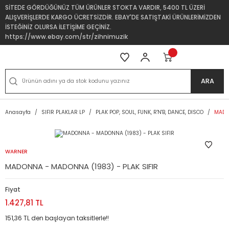
SİTEDE GÖRDÜĞÜNÜZ TÜM ÜRÜNLER STOKTA VARDIR, 5400 TL ÜZERİ
ALIŞVERİŞLERDE KARGO ÜCRETSİZDİR. EBAY'DE SATIŞTAKİ ÜRÜNLERİMİZDEN
İSTEĞİNİZ OLURSA İLETİŞİME GEÇİNİZ.
https://www.ebay.com/str/zihnimuzik
ARA
Anasayfa
SIFIR PLAKLAR LP
PLAK POP, SOUL, FUNK, R'N'B, DANCE, DISCO
MADO
WARNER
MADONNA - MADONNA (1983) - PLAK SIFIR
Fiyat
1.427,81 TL
151,36 TL den başlayan taksitlerle!!