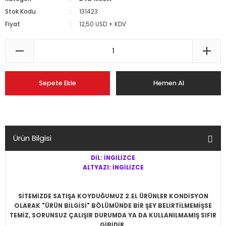
Stok Kodu
131423
Fiyat
12,50 USD + KDV
Sepete Ekle
Hemen Al
Ürün Bilgisi
DİL: İNGİLİZCE
ALTYAZI: İNGİLİZCE
SİTEMİZDE SATIŞA KOYDUĞUMUZ 2.EL ÜRÜNLER KONDİSYON
OLARAK "ÜRÜN BİLGİSİ" BÖLÜMÜNDE BİR ŞEY BELİRTİLMEMİŞSE
TEMİZ, SORUNSUZ ÇALIŞIR DURUMDA YA DA KULLANILMAMIŞ SIFIR
GİBİDİR.