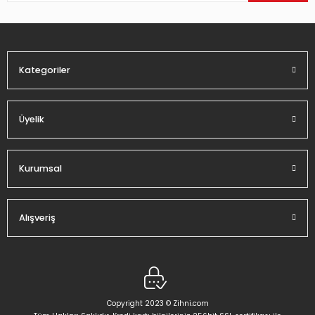
Ürün fiyatı diğer sitelerden daha pahalı.
Bu ürüne benzer farklı alternatifler olmalı.
Kategoriler
Üyelik
Gönder
Kurumsal
Alışveriş
Copyright 2023 © Zihni.com