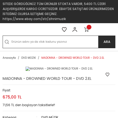
SİTEDE GÖRDÜĞÜNÜZ TÜM ÜRÜNLER STOKTA VARDIR, 5400 TL ÜZERİ
ALIŞVERİŞLERDE KARGO ÜCRETSİZDİR. EBAY'DE SATIŞTAKİ ÜRÜNLERİMİZDEN
İSTEĞİNİZ OLURSA İLETİŞİME GEÇİNİZ.
https://www.ebay.com/str/zihnimuzik
ARA
Anasayfa
DVD MÜZİK
MADONNA - DROWNED WORLD TOUR - DVD 2.EL
MADONNA - DROWNED WORLD TOUR - DVD 2.EL
Fiyat
675,00 TL
71,56 TL den başlayan taksitlerle!!
Kategori
DVD MÜZİK