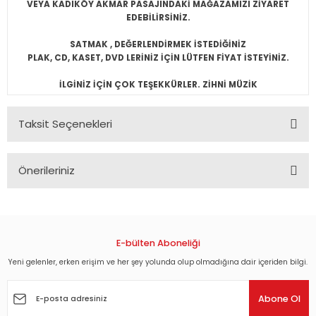
VEYA KADIKÖY AKMAR PASAJINDAKİ MAĞAZAMIZI ZİYARET
EDEBİLİRSİNİZ.
SATMAK , DEĞERLENDİRMEK İSTEDİĞİNİZ
PLAK, CD, KASET, DVD LERİNİZ İÇİN LÜTFEN FİYAT İSTEYİNİZ.
İLGİNİZ İÇİN ÇOK TEŞEKKÜRLER. ZİHNİ MÜZİK
Taksit Seçenekleri
Önerileriniz
Bu ürünün fiyat bilgisi, resim, ürün açıklamalarında ve diğer
konularda yetersiz gördüğünüz noktaları öneri formunu
kullanarak tarafımıza iletebilirsiniz.
Görüş ve önerileriniz için teşekkür ederiz.
E-bülten Aboneliği
Yeni gelenler, erken erişim ve her şey yolunda olup olmadığına dair içeriden bilgi.
Ürün resmi kalitesiz, bozuk veya görüntülenemiyor.
Ürün açıklamasında eksik bilgiler bulunuyor.
Abone Ol
Ürün bilgilerinde hatalar bulunuyor.