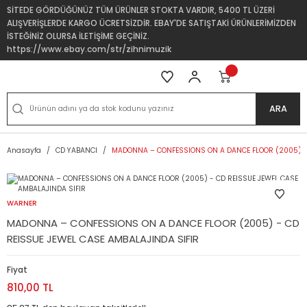
SİTEDE GÖRDÜĞÜNÜZ TÜM ÜRÜNLER STOKTA VARDIR, 5400 TL ÜZERİ
ALIŞVERİŞLERDE KARGO ÜCRETSİZDİR. EBAY'DE SATIŞTAKİ ÜRÜNLERİMİZDEN
İSTEĞİNİZ OLURSA İLETİŞİME GEÇİNİZ.
https://www.ebay.com/str/zihnimuzik
ARA
Anasayfa
CD YABANCI
MADONNA – CONFESSIONS ON A DANCE FLOOR (2005) - 
WARNER
MADONNA – CONFESSIONS ON A DANCE FLOOR (2005) - CD
REISSUE JEWEL CASE AMBALAJINDA SIFIR
Fiyat
810,00 TL