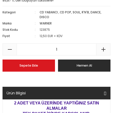
85,87 TL den başlayan taksitlerle!!
Kategori
CD YABANCI
,
CD POP, SOUL, R'N'B, DANCE,
DISCO
Marka
WARNER
Stok Kodu
123875
Fiyat
12,50 EUR + KDV
Sepete Ekle
Hemen Al
Ürün Bilgisi
2 ADET VEYA ÜZERİNDE YAPTIĞINIZ SATIN
ALMALAR