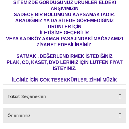
SİTEMİZDE GÖRDÜĞÜNÜZ ÜRÜNLER ELDEKİ
ARŞİVİMİZİN
SADECE BİR BÖLÜMÜNÜ KAPSAMAKTADIR.
ARADIĞINIZ YA DA SİTEDE GÖREMEDİĞİNİZ
ÜRÜNLER İÇİN
İLETİŞİME GEÇEBİLİR
VEYA KADIKÖY AKMAR PASAJINDAKİ MAĞAZAMIZI
ZİYARET EDEBİLİRSİNİZ.
SATMAK , DEĞERLENDİRMEK İSTEDİĞİNİZ
PLAK, CD, KASET, DVD LERİNİZ İÇİN LÜTFEN FİYAT
İSTEYİNİZ.
İLGİNİZ İÇİN ÇOK TEŞEKKÜRLER. ZİHNİ MÜZİK
Taksit Seçenekleri
Önerileriniz
Bu ürünün fiyat bilgisi, resim, ürün açıklamalarında ve diğer