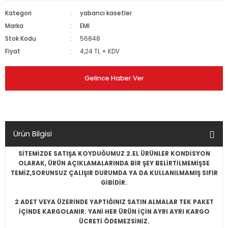
Kategori
yabancı kasetler
Marka
EMI
Stok Kodu
56848
Fiyat
4,24 TL + KDV
Gelince Haber Ver
Ürün Bilgisi
SİTEMİZDE SATIŞA KOYDUĞUMUZ 2.EL ÜRÜNLER KONDİSYON
OLARAK, ÜRÜN AÇIKLAMALARINDA BİR ŞEY BELİRTİLMEMİŞSE
TEMİZ,SORUNSUZ ÇALIŞIR DURUMDA YA DA KULLANILMAMIŞ SIFIR
GİBİDİR.
2 ADET VEYA ÜZERİNDE YAPTIĞINIZ SATIN ALMALAR TEK PAKET
İÇİNDE KARGOLANIR. YANİ HER ÜRÜN İÇİN AYRI AYRI KARGO
ÜCRETİ ÖDEMEZSİNİZ.