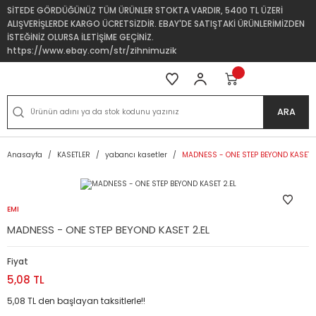
SİTEDE GÖRDÜĞÜNÜZ TÜM ÜRÜNLER STOKTA VARDIR, 5400 TL ÜZERİ
ALIŞVERİŞLERDE KARGO ÜCRETSİZDİR. EBAY'DE SATIŞTAKİ ÜRÜNLERİMİZDEN
İSTEĞİNİZ OLURSA İLETİŞİME GEÇİNİZ.
https://www.ebay.com/str/zihnimuzik
ARA
Anasayfa
KASETLER
yabancı kasetler
MADNESS - ONE STEP BEYOND KASET 2
EMI
MADNESS - ONE STEP BEYOND KASET 2.EL
Fiyat
5,08 TL
5,08 TL den başlayan taksitlerle!!