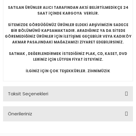
SATILAN ÜRÜNLER ALICI TARAFINDAN AKSİ BELİRTİLMEDİKÇE 24
SAAT İÇİNDE KARGOYA VERİLİR.
SİTEMİZDE GÖRDÜĞÜNÜZ ÜRÜNLER ELDEKİ ARŞİVİMİZİN SADECE
BİR BÖLÜMÜNÜ KAPSAMAKTADIR. ARADIĞINIZ YA DA SİTEDE
GÖREMEDİĞİNİZ ÜRÜNLER İÇİN İLETİŞİME GEÇEBİLİR VEYA KADIKÖY
AKMAR PASAJINDAKİ MAĞAZAMIZI ZİYARET EDEBİLİRSİNİZ.
SATMAK , DEĞERLENDİRMEK İSTEDİĞİNİZ PLAK, CD, KASET, DVD
LERİNİZ İÇİN LÜTFEN FİYAT İSTEYİNİZ.
İLGİNİZ İÇİN ÇOK TEŞEKKÜRLER. ZİHNİMÜZİK
Taksit Seçenekleri
Önerileriniz
Bu ürünün fiyat bilgisi, resim, ürün açıklamalarında ve diğer
konularda yetersiz gördüğünüz noktaları öneri formunu