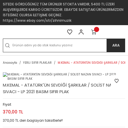
SİTEDE GÖRDÜĞÜNÜZ TÜM ÜRÜNLER STOKTA VARDIR, 5400 TL ÜZERİ
ALIŞVERİŞLERDE KARGO ÜCRETSİZDİR. EBAY'DE SATIŞTAKİ ÜRÜNLERİMİZDEN
İSTEĞİNİZ OLURSA İLETİŞİME GEÇİNİZ.
https://www.ebay.com/str/zihnimuzik
ARA
Anasayfa
YERLİ SIFIR PLAKLAR
M.KEMAL - ATATÜRK'ÜN SEVDİĞİ ŞARKILAR / SOLİS
M.KEMAL - ATATÜRK'ÜN SEVDİĞİ ŞARKILAR / SOLİST NAZAN
SIVACI - LP 2021 BASIM SIFIR PLAK
Fiyat
370,00 TL
370,00 TL den başlayan taksitlerle!!