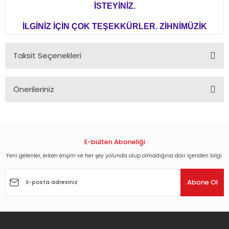
İSTEYİNİZ.
İLGİNİZ İÇİN ÇOK TEŞEKKÜRLER. ZİHNİMÜZİK
Taksit Seçenekleri
Önerileriniz
Bu ürünün fiyat bilgisi, resim, ürün açıklamalarında ve diğer
konularda yetersiz gördüğünüz noktaları öneri formunu
kullanarak tarafımıza iletebilirsiniz.
Görüş ve önerileriniz için teşekkür ederiz.
E-bülten Aboneliği
Yeni gelenler, erken erişim ve her şey yolunda olup olmadığına dair içeriden bilgi.
Ürün resmi kalitesiz, bozuk veya görüntülenemiyor.
Ürün açıklamasında eksik bilgiler bulunuyor.
Abone Ol
Ürün bilgilerinde hatalar bulunuyor.
Ürün fiyatı diğer sitelerden daha pahalı.
Bu ürüne benzer farklı alternatifler olmalı.