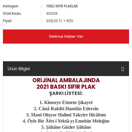
Kategori
YERLİ SIFIR PLAKLAR
Stok Kodu
93308
Fiyat
308,33 TL + KDV
Gelince Haber Ver
Ürün Bilgisi
ORİJİNAL AMBALAJINDA
2021 BASKI SIFIR PLAK
ŞARKI LİSTESİ:
1. Kimseye Etmem Şikayet
2. Cânâ Rakibi Handân Edersin
3. Mani Oluyor Halimi Takrire Hicâbım
4. Öyle Bir Âfet-i Yektâ-yı Emelsin Meleğim
5. Şâhâne Gözler Şâhâne