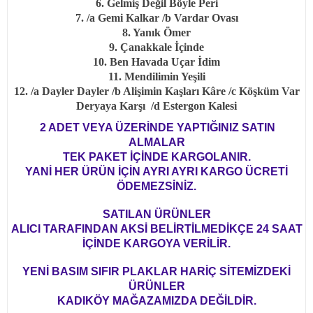
6. Gelmiş Değil Böyle Peri
7. /a Gemi Kalkar /b Vardar Ovası
8. Yanık Ömer
9. Çanakkale İçinde
10. Ben Havada Uçar İdim
11. Mendilimin Yeşili
12. /a Dayler Dayler /b Alişimin Kaşları Kâre /c Köşküm Var
Deryaya Karşı /d Estergon Kalesi
2 ADET VEYA ÜZERİNDE YAPTIĞINIZ SATIN
ALMALAR
TEK PAKET İÇİNDE KARGOLANIR.
YANİ HER ÜRÜN İÇİN AYRI AYRI KARGO ÜCRETİ
ÖDEMEZSİNİZ.
SATILAN ÜRÜNLER
ALICI TARAFINDAN AKSİ BELİRTİLMEDİKÇE 24 SAAT
İÇİNDE KARGOYA VERİLİR.
YENİ BASIM SIFIR PLAKLAR HARİÇ SİTEMİZDEKİ
ÜRÜNLER
KADIKÖY MAĞAZAMIZDA DEĞİLDİR.