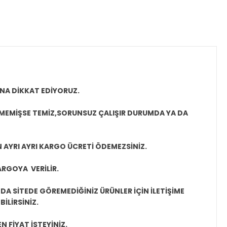
NA DİKKAT EDİYORUZ.
LMEMİŞSE TEMİZ,SORUNSUZ ÇALIŞIR DURUMDA YA DA
N AYRI AYRI KARGO ÜCRETİ ÖDEMEZSİNİZ.
ARGOYA VERİLİR.
A SİTEDE GÖREMEDİĞİNİZ ÜRÜNLER İÇİN İLETİŞİME
İLİRSİNİZ.
N FİYAT İSTEYİNİZ.