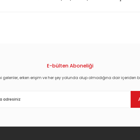
konularda yetersiz gördüğünüz noktaları öneri formunu kullanarak tarafım
E-bülten Aboneliği
i gelenler, erken erişim ve her şey yolunda olup olmadığına dair içeriden bi
Gönder