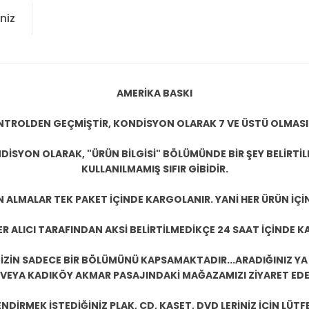
niz
AMERİKA BASKI
KONTROLDEN GEÇMİŞTİR, KONDİSYON OLARAK 7 VE ÜSTÜ OLMASI
DİSYON OLARAK, "ÜRÜN BİLGİSİ" BÖLÜMÜNDE BİR ŞEY BELİRTİ
KULLANILMAMIŞ SIFIR GİBİDİR.
N ALMALAR TEK PAKET İÇİNDE KARGOLANIR. YANİ HER ÜRÜN İÇİ
R ALICI TARAFINDAN AKSİ BELİRTİLMEDİKÇE 24 SAAT İÇİNDE K
ZİN SADECE BİR BÖLÜMÜNÜ KAPSAMAKTADIR...ARADIĞINIZ YA D
 VEYA KADIKÖY AKMAR PASAJINDAKİ MAĞAZAMIZI ZİYARET EDEB
DİRMEK İSTEDİĞİNİZ PLAK, CD, KASET, DVD LERİNİZ İÇİN LÜTFE