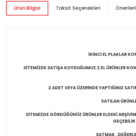
Ürün Bilgisi
Taksit Seçenekleri
Önerileri
İKİNCİ EL PLAKLAR 
SİTEMİZDE SATIŞA KOYDUĞUMUZ 2.EL ÜRÜNLER KON
2 ADET VEYA ÜZERİNDE YAPTIĞINIZ SATI
SATILAN ÜRÜNLE
SİTEMİZDE GÖRDÜĞÜNÜZ ÜRÜNLER ELDEKİ ARŞİVİMİ
GEÇEBİLİR
SATMAK , DEĞERLEN