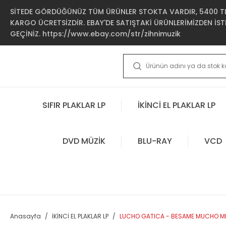
SİTEDE GÖRDÜĞÜNÜZ TÜM ÜRÜNLER STOKTA VARDIR, 5400 TL 
KARGO ÜCRETSİZDİR. EBAY'DE SATIŞTAKİ ÜRÜNLERİMİZDEN İSTE
GEÇİNİZ. https://www.ebay.com/str/zihnimuzik
SIFIR PLAKLAR LP
İKİNCİ EL PLAKLAR LP
DVD MÜZİK
BLU-RAY
VCD
Anasayfa
İKİNCİ EL PLAKLAR LP
LUCHO GATICA - BESAME MUCHO MIS 