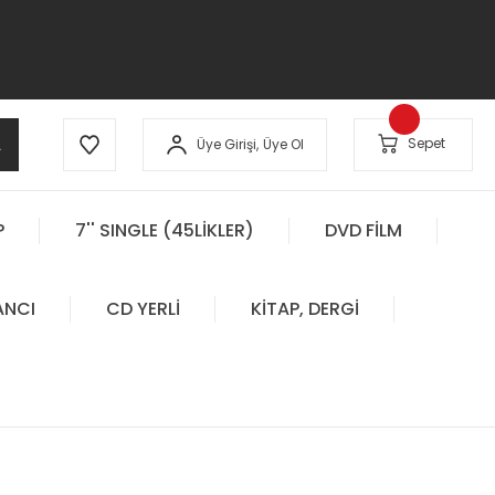
A
Sepet
Üye Girişi,
Üye Ol
P
7'' SINGLE (45LİKLER)
DVD FİLM
ANCI
CD YERLİ
KİTAP, DERGİ