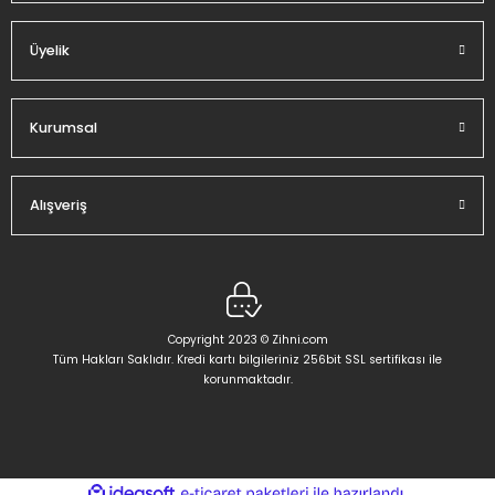
Üyelik
Gönder
Kurumsal
Alışveriş
Copyright 2023 © Zihni.com
Tüm Hakları Saklıdır. Kredi kartı bilgileriniz 256bit SSL sertifikası ile
korunmaktadır.
ideasoft
ile
e-