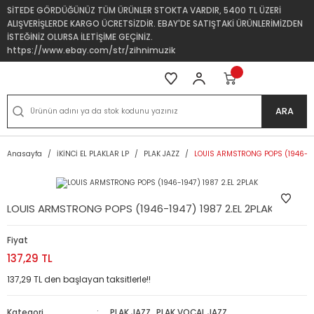
SİTEDE GÖRDÜĞÜNÜZ TÜM ÜRÜNLER STOKTA VARDIR, 5400 TL ÜZERİ
ALIŞVERİŞLERDE KARGO ÜCRETSİZDİR. EBAY'DE SATIŞTAKİ ÜRÜNLERİMİZDEN
İSTEĞİNİZ OLURSA İLETİŞİME GEÇİNİZ.
https://www.ebay.com/str/zihnimuzik
ARA
Anasayfa
İKİNCİ EL PLAKLAR LP
PLAK JAZZ
LOUIS ARMSTRONG POPS (1946-194
LOUIS ARMSTRONG POPS (1946-1947) 1987 2.EL 2PLAK
Fiyat
137,29 TL
137,29 TL den başlayan taksitlerle!!
Kategori
PLAK JAZZ
,
PLAK VOCAL JAZZ