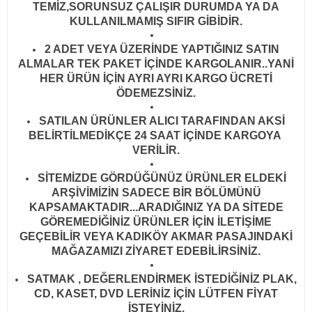
TEMİZ,SORUNSUZ ÇALIŞIR DURUMDA YA DA
KULLANILMAMIŞ SIFIR GİBİDİR
.
2 ADET VEYA ÜZERİNDE YAPTIĞINIZ SATIN
ALMALAR TEK PAKET İÇİNDE KARGOLANIR..YANİ
HER ÜRÜN İÇİN AYRI AYRI KARGO ÜCRETİ
ÖDEMEZSİNİZ.
SATILAN ÜRÜNLER ALICI TARAFINDAN AKSİ
BELİRTİLMEDİKÇE 24 SAAT İÇİNDE KARGOYA
VERİLİR
.
SİTEMİZDE GÖRDÜĞÜNÜZ ÜRÜNLER ELDEKİ
ARŞİVİMİZİN SADECE BİR BÖLÜMÜNÜ
KAPSAMAKTADIR...ARADIĞINIZ YA DA SİTEDE
GÖREMEDİĞİNİZ ÜRÜNLER İÇİN İLETİŞİME
GEÇEBİLİR VEYA KADIKÖY AKMAR PASAJINDAKİ
MAĞAZAMIZI ZİYARET EDEBİLİRSİNİZ.
SATMAK , DEĞERLENDİRMEK İSTEDİĞİNİZ PLAK,
CD, KASET, DVD LERİNİZ İÇİN LÜTFEN FİYAT
İSTEYİNİZ.