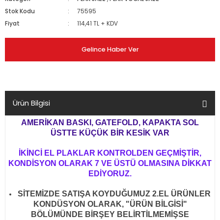
Stok Kodu
75595
Fiyat
114,41 TL + KDV
Gelince Haber Ver
Ürün Bilgisi
AMERİKAN BASKI, GATEFOLD, KAPAKTA SOL
ÜSTTE KÜÇÜK BİR KESİK VAR
İKİNCİ EL PLAKLAR KONTROLDEN GEÇMİŞTİR,
KONDİSYON OLARAK 7 VE ÜSTÜ OLMASINA DİKKAT
EDİYORUZ.
SİTEMİZDE SATIŞA KOYDUĞUMUZ 2.EL ÜRÜNLER
KONDÜSYON OLARAK, "ÜRÜN BİLGİSİ"
BÖLÜMÜNDE BİRŞEY BELİRTİLMEMİŞSE