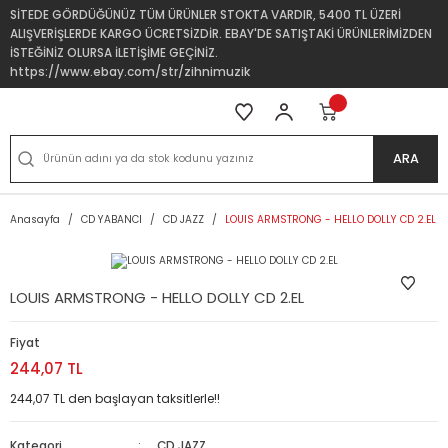
SİTEDE GÖRDÜĞÜNÜZ TÜM ÜRÜNLER STOKTA VARDIR, 5400 TL ÜZERİ
ALIŞVERİŞLERDE KARGO ÜCRETSİZDİR. EBAY'DE SATIŞTAKİ ÜRÜNLERİMİZDEN
İSTEĞİNİZ OLURSA İLETİŞİME GEÇİNİZ.
https://www.ebay.com/str/zihnimuzik
ARA
Anasayfa
CD YABANCI
CD JAZZ
LOUIS ARMSTRONG - HELLO DOLLY CD 2.EL
LOUIS ARMSTRONG - HELLO DOLLY CD 2.EL
Fiyat
244,07 TL
244,07 TL den başlayan taksitlerle!!
Kategori
CD JAZZ