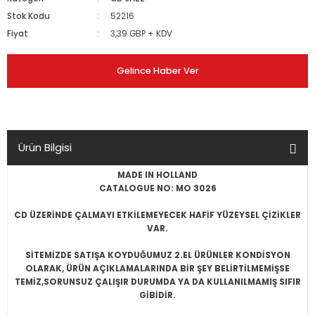
Stok Kodu
52216
Fiyat
3,39 GBP + KDV
Gelince Haber Ver
Ürün Bilgisi
MADE IN HOLLAND
CATALOGUE NO: MO 3026
CD ÜZERİNDE ÇALMAYI ETKİLEMEYECEK HAFİF YÜZEYSEL ÇİZİKLER
VAR.
SİTEMİZDE SATIŞA KOYDUĞUMUZ 2.EL ÜRÜNLER KONDİSYON
OLARAK, ÜRÜN AÇIKLAMALARINDA BİR ŞEY BELİRTİLMEMİŞSE
TEMİZ,SORUNSUZ ÇALIŞIR DURUMDA YA DA KULLANILMAMIŞ SIFIR
GİBİDİR.