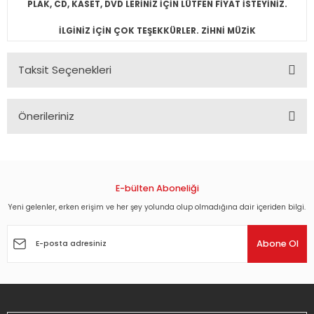
PLAK, CD, KASET, DVD LERİNİZ İÇİN LÜTFEN FİYAT İSTEYİNİZ.
İLGİNİZ İÇİN ÇOK TEŞEKKÜRLER. ZİHNİ MÜZİK
Taksit Seçenekleri
Önerileriniz
Bu ürünün fiyat bilgisi, resim, ürün açıklamalarında ve diğer
konularda yetersiz gördüğünüz noktaları öneri formunu
kullanarak tarafımıza iletebilirsiniz.
Görüş ve önerileriniz için teşekkür ederiz.
E-bülten Aboneliği
Yeni gelenler, erken erişim ve her şey yolunda olup olmadığına dair içeriden bilgi.
Ürün resmi kalitesiz, bozuk veya görüntülenemiyor.
Ürün açıklamasında eksik bilgiler bulunuyor.
Abone Ol
Ürün bilgilerinde hatalar bulunuyor.
Ürün fiyatı diğer sitelerden daha pahalı.
Bu ürüne benzer farklı alternatifler olmalı.