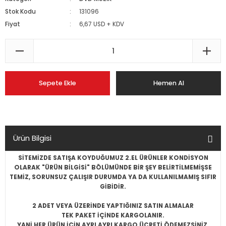
Stok Kodu
131096
Fiyat
6,67 USD + KDV
Sepete Ekle
Hemen Al
Ürün Bilgisi
SİTEMİZDE SATIŞA KOYDUĞUMUZ 2.EL ÜRÜNLER KONDİSYON
OLARAK "ÜRÜN BİLGİSİ" BÖLÜMÜNDE BİR ŞEY BELİRTİLMEMİŞSE
TEMİZ, SORUNSUZ ÇALIŞIR DURUMDA YA DA KULLANILMAMIŞ SIFIR
GİBİDİR.
2 ADET VEYA ÜZERİNDE YAPTIĞINIZ SATIN ALMALAR
TEK PAKET İÇİNDE KARGOLANIR.
YANİ HER ÜRÜN İÇİN AYRI AYRI KARGO ÜCRETİ ÖDEMEZSİNİZ.