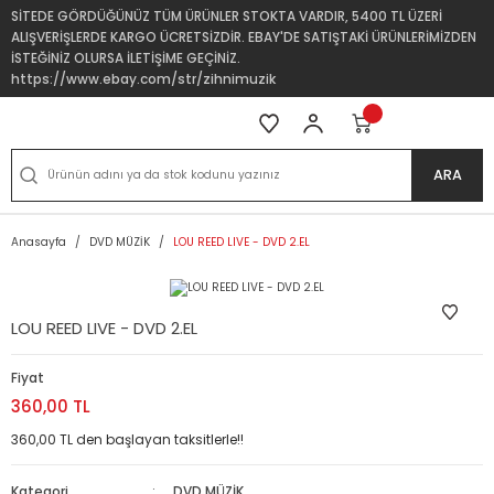
SİTEDE GÖRDÜĞÜNÜZ TÜM ÜRÜNLER STOKTA VARDIR, 5400 TL ÜZERİ
ALIŞVERİŞLERDE KARGO ÜCRETSİZDİR. EBAY'DE SATIŞTAKİ ÜRÜNLERİMİZDEN
İSTEĞİNİZ OLURSA İLETİŞİME GEÇİNİZ.
https://www.ebay.com/str/zihnimuzik
ARA
Anasayfa
DVD MÜZİK
LOU REED LIVE - DVD 2.EL
LOU REED LIVE - DVD 2.EL
Fiyat
360,00 TL
360,00 TL den başlayan taksitlerle!!
Kategori
DVD MÜZİK