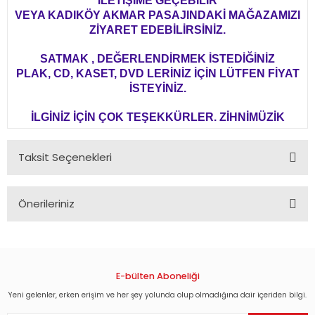
İLETİŞİME GEÇEBİLİR
VEYA KADIKÖY AKMAR PASAJINDAKİ MAĞAZAMIZI
ZİYARET EDEBİLİRSİNİZ.
SATMAK , DEĞERLENDİRMEK İSTEDİĞİNİZ
PLAK, CD, KASET, DVD LERİNİZ İÇİN LÜTFEN FİYAT
İSTEYİNİZ.
İLGİNİZ İÇİN ÇOK TEŞEKKÜRLER. ZİHNİMÜZİK
Taksit Seçenekleri
Önerileriniz
Bu ürünün fiyat bilgisi, resim, ürün açıklamalarında ve diğer
konularda yetersiz gördüğünüz noktaları öneri formunu
kullanarak tarafımıza iletebilirsiniz.
Görüş ve önerileriniz için teşekkür ederiz.
E-bülten Aboneliği
Yeni gelenler, erken erişim ve her şey yolunda olup olmadığına dair içeriden bilgi.
Ürün resmi kalitesiz, bozuk veya görüntülenemiyor.