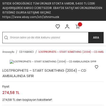
SİTEDE GÖRDÜĞÜNÜZ TÜM ÜRÜNLER STOKTA VARDIR, 5400 TL ÜZERİ
ALIŞVERİŞLERDE KARGO ÜCRETSİZDİR. EBAY'DE SATIŞTAKİ ÜRÜNLERİMİZDEN
İSTEĞİNİZ OLURSA İLETİŞİME GEÇİNİZ.
https://www.ebay.com/str/zihnimuzik
ARA
Anasayfa
CD YABANCI
LOSTPROPHETS – START SOMETHING (2004) - CD AMBAL
LOSTPROPHETS – START SOMETHING (2004) - CD
AMBALAJINDA SIFIR
Fiyat
274,58 TL
274,58 TL den başlayan taksitlerle!!