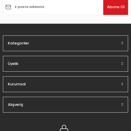
Ürün açıklamasında eksik bilgiler bulunuyor.
Abone Ol
Ürün bilgilerinde hatalar bulunuyor.
Ürün fiyatı diğer sitelerden daha pahalı.
Bu ürüne benzer farklı alternatifler olmalı.
Kategoriler
Üyelik
Gönder
Kurumsal
Alışveriş