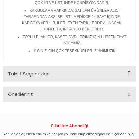
ÇOK İYİ VE ÜSTÜNDE KONDİSYONDADIR.
KARGOLAMA HAKKINDA; SATILAN ÜRÜNLER ALICI
TARAFINDAN AKSİ BELİRTİLMEDİKÇE 24 SAAT İÇİNDE
KARGOYA VERİLİR, İLERLEYEN TARİHLERDE ALINACAK
ÜRÜNLER İÇİN KARGO BEKLETİLİR.
TOPLU PLAK, CD, KASET, DVD LERİNİZ İÇİN LÜTFEN FİYAT
İSTEYİNİZ.
İLGİNİZ İÇİN ÇOK TEŞEKKÜRLER. ZİHNİMÜZİK
Taksit Seçenekleri
Önerileriniz
Bu ürünün fiyat bilgisi, resim, ürün açıklamalarında ve diğer
konularda yetersiz gördüğünüz noktaları öneri formunu
kullanarak tarafımıza iletebilirsiniz.
Görüş ve önerileriniz için teşekkür ederiz.
E-bülten Aboneliği
Yeni gelenler, erken erişim ve her şey yolunda olup olmadığına dair içeriden bilgi.