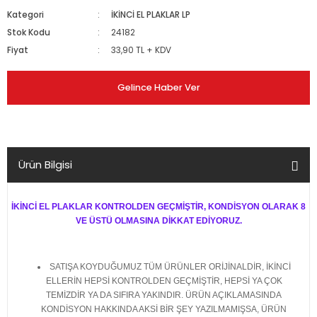
Kategori
İKİNCİ EL PLAKLAR LP
Stok Kodu
24182
Fiyat
33,90 TL + KDV
Gelince Haber Ver
Ürün Bilgisi
İKİNCİ EL PLAKLAR KONTROLDEN GEÇMİŞTİR, KONDİSYON OLARAK 8
VE ÜSTÜ OLMASINA DİKKAT EDİYORUZ.
SATIŞA KOYDUĞUMUZ TÜM ÜRÜNLER ORİJİNALDİR, İKİNCİ
ELLERİN HEPSİ KONTROLDEN GEÇMİŞTİR, HEPSİ YA ÇOK
TEMİZDİR YA DA SIFIRA YAKINDIR. ÜRÜN AÇIKLAMASINDA
KONDİSYON HAKKINDA AKSİ BİR ŞEY YAZILMAMIŞSA, ÜRÜN