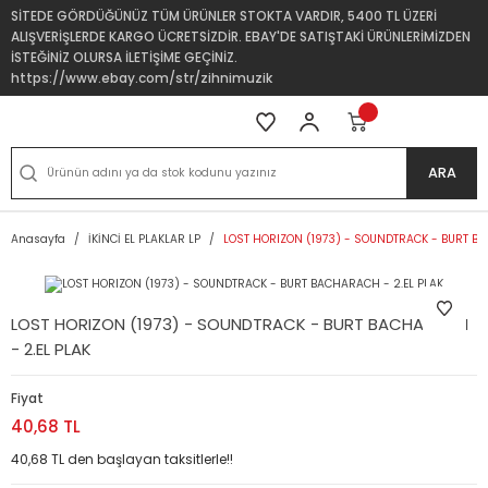
SİTEDE GÖRDÜĞÜNÜZ TÜM ÜRÜNLER STOKTA VARDIR, 5400 TL ÜZERİ
ALIŞVERİŞLERDE KARGO ÜCRETSİZDİR. EBAY'DE SATIŞTAKİ ÜRÜNLERİMİZDEN
İSTEĞİNİZ OLURSA İLETİŞİME GEÇİNİZ.
https://www.ebay.com/str/zihnimuzik
ARA
Anasayfa
İKİNCİ EL PLAKLAR LP
LOST HORIZON (1973) - SOUNDTRACK - BURT BA
LOST HORIZON (1973) - SOUNDTRACK - BURT BACHARACH
- 2.EL PLAK
Fiyat
40,68 TL
40,68 TL den başlayan taksitlerle!!