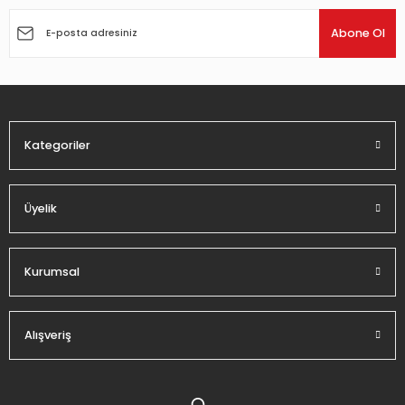
Ürün resmi kalitesiz, bozuk veya görüntülenemiyor.
Ürün açıklamasında eksik bilgiler bulunuyor.
Abone Ol
Ürün bilgilerinde hatalar bulunuyor.
Ürün fiyatı diğer sitelerden daha pahalı.
Bu ürüne benzer farklı alternatifler olmalı.
Kategoriler
Üyelik
Gönder
Kurumsal
Alışveriş