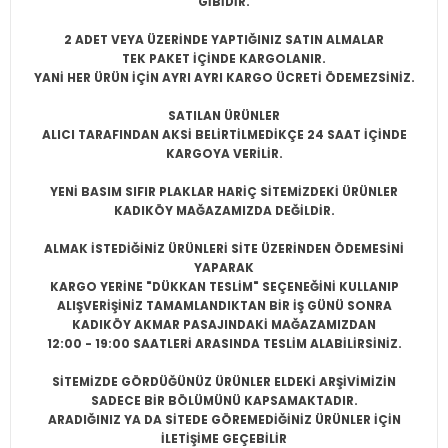
GİBİDİR.
2 ADET VEYA ÜZERİNDE YAPTIĞINIZ SATIN ALMALAR
TEK PAKET İÇİNDE KARGOLANIR.
YANİ HER ÜRÜN İÇİN AYRI AYRI KARGO ÜCRETİ ÖDEMEZSİNİZ.
SATILAN ÜRÜNLER
ALICI TARAFINDAN AKSİ BELİRTİLMEDİKÇE 24 SAAT İÇİNDE
KARGOYA VERİLİR.
YENİ BASIM SIFIR PLAKLAR HARİÇ SİTEMİZDEKİ ÜRÜNLER
KADIKÖY MAĞAZAMIZDA DEĞİLDİR.
ALMAK İSTEDİĞİNİZ ÜRÜNLERİ SİTE ÜZERİNDEN ÖDEMESİNİ
YAPARAK
KARGO YERİNE "DÜKKAN TESLİM" SEÇENEĞİNİ KULLANIP
ALIŞVERİŞİNİZ TAMAMLANDIKTAN BİR İŞ GÜNÜ SONRA
KADIKÖY AKMAR PASAJINDAKİ MAĞAZAMIZDAN
12:00 - 19:00 SAATLERİ ARASINDA TESLİM ALABİLİRSİNİZ.
SİTEMİZDE GÖRDÜĞÜNÜZ ÜRÜNLER ELDEKİ ARŞİVİMİZİN
SADECE BİR BÖLÜMÜNÜ KAPSAMAKTADIR.
ARADIĞINIZ YA DA SİTEDE GÖREMEDİĞİNİZ ÜRÜNLER İÇİN
İLETİŞİME GEÇEBİLİR