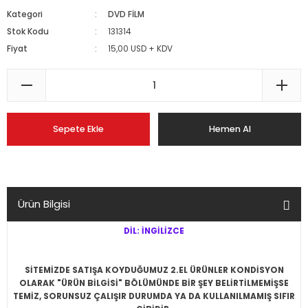
Kategori
DVD FİLM
Stok Kodu
131314
Fiyat
15,00 USD + KDV
Sepete Ekle
Hemen Al
Ürün Bilgisi
DİL: İNGİLİZCE
SİTEMİZDE SATIŞA KOYDUĞUMUZ 2.EL ÜRÜNLER KONDİSYON
OLARAK "ÜRÜN BİLGİSİ" BÖLÜMÜNDE BİR ŞEY BELİRTİLMEMİŞSE
TEMİZ, SORUNSUZ ÇALIŞIR DURUMDA YA DA KULLANILMAMIŞ SIFIR