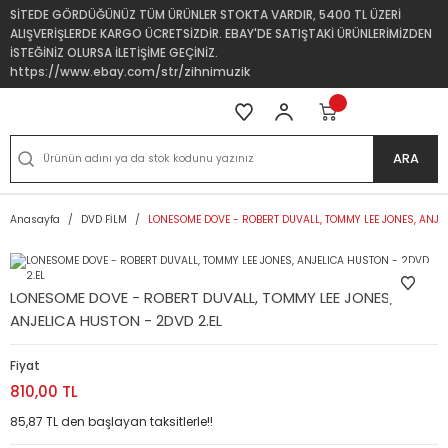
SİTEDE GÖRDÜĞÜNÜZ TÜM ÜRÜNLER STOKTA VARDIR, 5400 TL ÜZERİ
ALIŞVERİŞLERDE KARGO ÜCRETSİZDİR. EBAY'DE SATIŞTAKİ ÜRÜNLERİMİZDEN
İSTEĞİNİZ OLURSA İLETİŞİME GEÇİNİZ.
https://www.ebay.com/str/zihnimuzik
ARA
Anasayfa
DVD FİLM
LONESOME DOVE - ROBERT DUVALL, TOMMY LEE JONES, ANJE
LONESOME DOVE - ROBERT DUVALL, TOMMY LEE JONES,
ANJELICA HUSTON - 2DVD 2.EL
Fiyat
810,00 TL
85,87 TL den başlayan taksitlerle!!