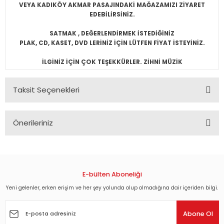
VEYA KADIKÖY AKMAR PASAJINDAKİ MAĞAZAMIZI ZİYARET
EDEBİLİRSİNİZ.
SATMAK , DEĞERLENDİRMEK İSTEDİĞİNİZ
PLAK, CD, KASET, DVD LERİNİZ İÇİN LÜTFEN FİYAT İSTEYİNİZ.
İLGİNİZ İÇİN ÇOK TEŞEKKÜRLER. ZİHNİ MÜZİK
Taksit Seçenekleri
Önerileriniz
Bu ürünün fiyat bilgisi, resim, ürün açıklamalarında ve diğer
konularda yetersiz gördüğünüz noktaları öneri formunu
kullanarak tarafımıza iletebilirsiniz.
Görüş ve önerileriniz için teşekkür ederiz.
E-bülten Aboneliği
Yeni gelenler, erken erişim ve her şey yolunda olup olmadığına dair içeriden bilgi.
Ürün resmi kalitesiz, bozuk veya görüntülenemiyor.
Ürün açıklamasında eksik bilgiler bulunuyor.
Abone Ol