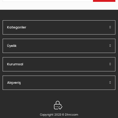
Ürün bilgilerinde hatalar bulunuyor.
Ürün fiyatı diğer sitelerden daha pahalı.
Bu ürüne benzer farklı alternatifler olmalı.
Kategoriler
Üyelik
Gönder
Kurumsal
Alışveriş
Copyright 2023 © Zihni.com