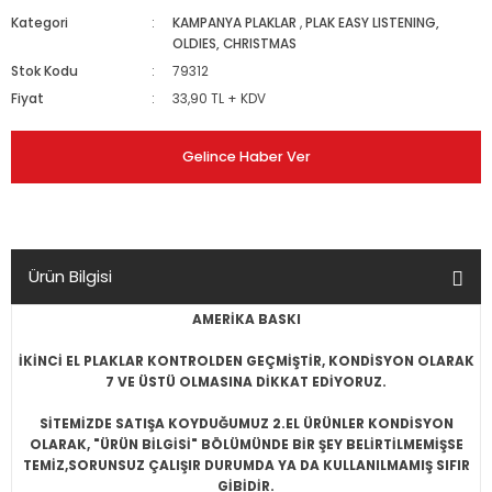
Kategori
KAMPANYA PLAKLAR
,
PLAK EASY LISTENING,
OLDIES, CHRISTMAS
Stok Kodu
79312
Fiyat
33,90 TL + KDV
Gelince Haber Ver
Ürün Bilgisi
AMERİKA BASKI
İKİNCİ EL PLAKLAR KONTROLDEN GEÇMİŞTİR, KONDİSYON OLARAK
7 VE ÜSTÜ OLMASINA DİKKAT EDİYORUZ.
SİTEMİZDE SATIŞA KOYDUĞUMUZ 2.EL ÜRÜNLER KONDİSYON
OLARAK, "ÜRÜN BİLGİSİ" BÖLÜMÜNDE BİR ŞEY BELİRTİLMEMİŞSE
TEMİZ,SORUNSUZ ÇALIŞIR DURUMDA YA DA KULLANILMAMIŞ SIFIR
GİBİDİR.