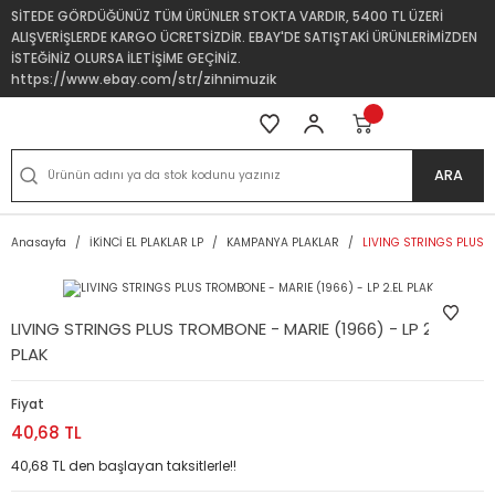
SİTEDE GÖRDÜĞÜNÜZ TÜM ÜRÜNLER STOKTA VARDIR, 5400 TL ÜZERİ
ALIŞVERİŞLERDE KARGO ÜCRETSİZDİR. EBAY'DE SATIŞTAKİ ÜRÜNLERİMİZDEN
İSTEĞİNİZ OLURSA İLETİŞİME GEÇİNİZ.
https://www.ebay.com/str/zihnimuzik
ARA
Anasayfa
İKİNCİ EL PLAKLAR LP
KAMPANYA PLAKLAR
LIVING STRINGS PLUS T
LIVING STRINGS PLUS TROMBONE - MARIE (1966) - LP 2.EL
PLAK
Fiyat
40,68 TL
40,68 TL den başlayan taksitlerle!!