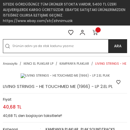
SİTEDE GÖRDÜĞÜNÜZ TÜM ÜRÜNLER STOKTA VARDIR, 5400 TL ÜZERİ
ALIŞVERİŞLERDE KARGO ÜCRETSİZDİR. EBAY'DE SATIŞTAKİ ÜRÜNLERİMİZDEN
İSTEĞİNİZ OLURSA İLETİŞİME GEÇİNİZ.
https://www.ebay.com/str/zihnimuzik
ARA
Anasayfa
İKİNCİ EL PLAKLAR LP
KAMPANYA PLAKLAR
LIVING STRINGS - HE T
LIVING STRINGS - HE TOUCHMED ME (1966) - LP 2.EL PLAK
Fiyat
40,68 TL
40,68 TL den başlayan taksitlerle!!
Kategori
KAMPANYA PLAKLAR
,
PLAK SOUNDTRACKS,