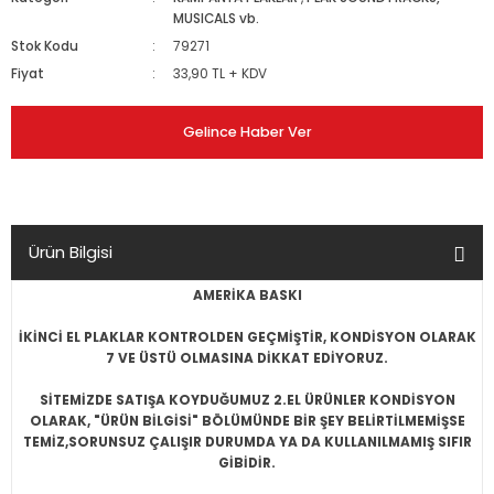
MUSICALS vb.
Stok Kodu
79271
Fiyat
33,90 TL + KDV
Gelince Haber Ver
Ürün Bilgisi
AMERİKA BASKI
İKİNCİ EL PLAKLAR KONTROLDEN GEÇMİŞTİR, KONDİSYON OLARAK
7 VE ÜSTÜ OLMASINA DİKKAT EDİYORUZ.
SİTEMİZDE SATIŞA KOYDUĞUMUZ 2.EL ÜRÜNLER KONDİSYON
OLARAK, "ÜRÜN BİLGİSİ" BÖLÜMÜNDE BİR ŞEY BELİRTİLMEMİŞSE
TEMİZ,SORUNSUZ ÇALIŞIR DURUMDA YA DA KULLANILMAMIŞ SIFIR
GİBİDİR.