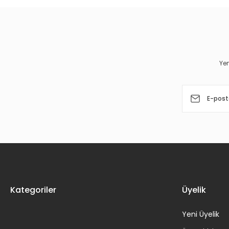
Ürün resmi kalitesiz, bozuk veya görüntülenemiyor.
Ürün açıklamasında eksik bilgiler bulunuyor.
Ürün bilgilerinde hatalar bulunuyor.
Yen
Ürün fiyatı diğer sitelerden daha pahalı.
Bu ürüne benzer farklı alternatifler olmalı.
Kategoriler
Üyelik
Yeni Üyelik