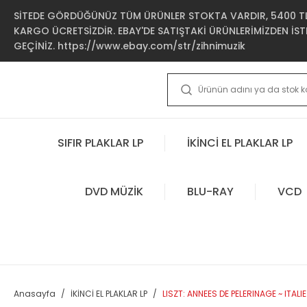
SİTEDE GÖRDÜĞÜNÜZ TÜM ÜRÜNLER STOKTA VARDIR, 5400 TL 
KARGO ÜCRETSİZDİR. EBAY'DE SATIŞTAKİ ÜRÜNLERİMİZDEN İSTE
GEÇİNİZ. https://www.ebay.com/str/zihnimuzik
SIFIR PLAKLAR LP
İKİNCİ EL PLAKLAR LP
DVD MÜZİK
BLU-RAY
VCD
Anasayfa
İKİNCİ EL PLAKLAR LP
LISZT: ANNEES DE PELERINAGE ~ ITALIE