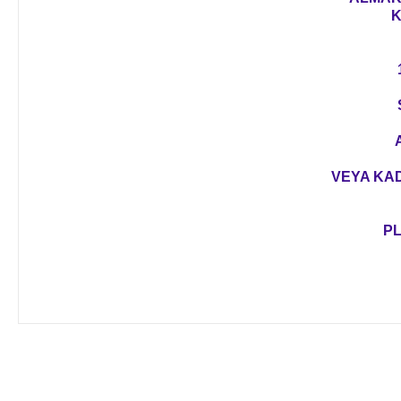
K
VEYA KAD
PL
Bu ürünün fiyat bilgisi, resim, ürün açıklamalarında ve diğer 
Görüş ve önerileriniz için teşekkür ederiz.