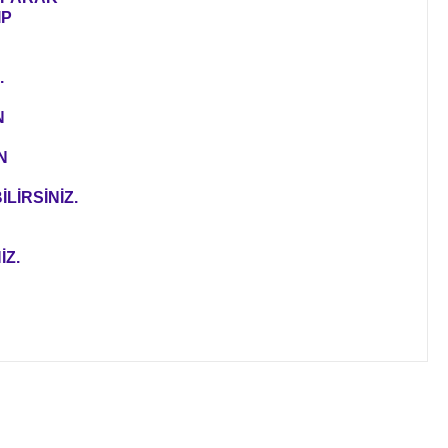
IP
.
N
N
LİRSİNİZ.
İZ.
ıza iletebilirsiniz.