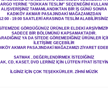
ARGO YERİNE "DÜKKAN TESLİM" SEÇENEĞİNİ KULLAN
ALIŞVERİŞİNİZ TAMAMLANDIKTAN BİR İŞ GÜNÜ SONRA
KADIKÖY AKMAR PASAJINDAKİ MAĞAZAMIZDAN
12:00 - 19:00 SAATLERİ ARASINDA TESLİM ALABİLİRSİNİZ
SİTEMİZDE GÖRDÜĞÜNÜZ ÜRÜNLER ELDEKİ ARŞİVİMİZİ
SADECE BİR BÖLÜMÜNÜ KAPSAMAKTADIR.
ARADIĞINIZ YA DA SİTEDE GÖREMEDİĞİNİZ ÜRÜNLER İÇİ
İLETİŞİME GEÇEBİLİR
IKÖY AKMAR PASAJINDAKİ MAĞAZAMIZI ZİYARET EDEBİ
SATMAK , DEĞERLENDİRMEK İSTEDİĞİNİZ
AK, CD, KASET, DVD LERİNİZ İÇİN LÜTFEN FİYAT İSTEYİN
İLGİNİZ İÇİN ÇOK TEŞEKKÜRLER. ZİHNİ MÜZİK
konularda yetersiz gördüğünüz noktaları öneri formunu kullanarak tarafım