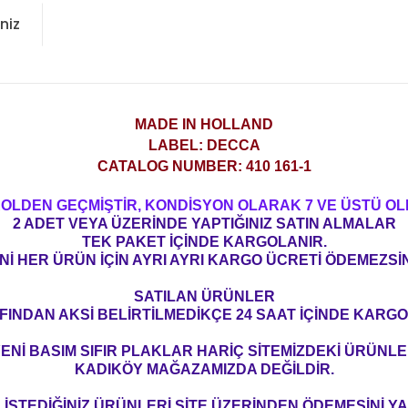
niz
MADE IN HOLLAND
LABEL: DECCA
CATALOG NUMBER: 410 161-1
ROLDEN GEÇMİŞTİR, KONDİSYON OLARAK 7 VE ÜSTÜ OL
2 ADET VEYA ÜZERİNDE YAPTIĞINIZ SATIN ALMALAR
TEK PAKET İÇİNDE KARGOLANIR.
Nİ HER ÜRÜN İÇİN AYRI AYRI KARGO ÜCRETİ ÖDEMEZSİN
SATILAN ÜRÜNLER
FINDAN AKSİ BELİRTİLMEDİKÇE 24 SAAT İÇİNDE KARGO
ENİ BASIM SIFIR PLAKLAR HARİÇ SİTEMİZDEKİ ÜRÜNL
KADIKÖY MAĞAZAMIZDA DEĞİLDİR.
İSTEDİĞİNİZ ÜRÜNLERİ SİTE ÜZERİNDEN ÖDEMESİNİ 