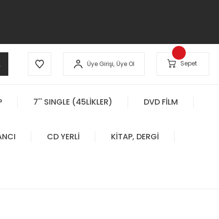
A
Sepet
Üye Girişi,
Üye Ol
P
7'' SINGLE (45LİKLER)
DVD FİLM
ANCI
CD YERLİ
KİTAP, DERGİ