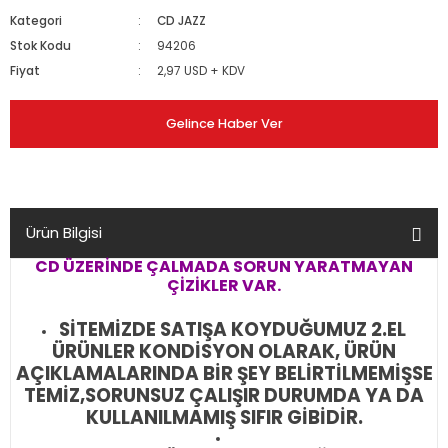
Kategori
CD JAZZ
Stok Kodu
94206
Fiyat
2,97 USD + KDV
Gelince Haber Ver
Ürün Bilgisi
CD ÜZERİNDE ÇALMADA SORUN YARATMAYAN
ÇİZİKLER VAR.
SİTEMİZDE SATIŞA KOYDUĞUMUZ 2.EL
ÜRÜNLER KONDİSYON OLARAK, ÜRÜN
AÇIKLAMALARINDA BİR ŞEY BELİRTİLMEMİŞSE
TEMİZ,SORUNSUZ ÇALIŞIR DURUMDA YA DA
KULLANILMAMIŞ SIFIR GİBİDİR.