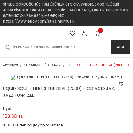
SİTEDE GÖRDÜĞÜNÜZ TÜM ÜRÜNLER STOKTA VARDIR, 5400 TL ÜZERİ
ALIŞVERİŞLERDE KARGO ÜCRETSİZDİR. EBAY'DE SATIŞTAKİ ÜRÜNLERİMİZDEN
İSTEĞİNİZ OLURSA İLETİŞİME GEÇİNİZ.
https://www.ebay.com/str/zihnimuzik
ARA
Anasayfa
CD YABANCI
CD JAZZ
LIQUID SOUL - HERE'S THE DEAL (2000) - CD 
LIQUID SOUL - HERE'S THE DEAL (2000) - CD ACID JAZZ /
JAZZ FUNK 2.EL
Fiyat
160,38 TL
160,38 TL den başlayan taksitlerle!!