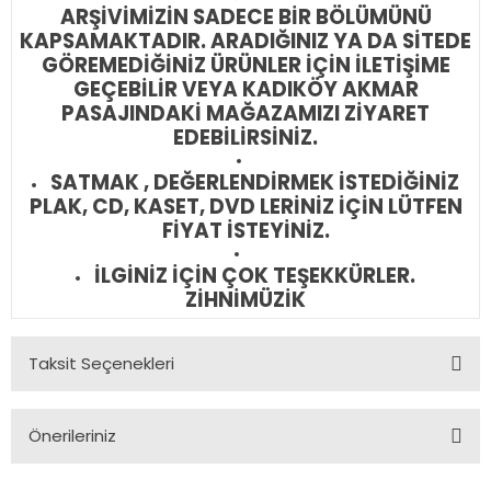
ARŞİVİMİZİN SADECE BİR BÖLÜMÜNÜ
KAPSAMAKTADIR. ARADIĞINIZ YA DA SİTEDE
GÖREMEDİĞİNİZ ÜRÜNLER İÇİN İLETİŞİME
GEÇEBİLİR VEYA KADIKÖY AKMAR
PASAJINDAKİ MAĞAZAMIZI ZİYARET
EDEBİLİRSİNİZ.
SATMAK , DEĞERLENDİRMEK İSTEDİĞİNİZ
PLAK, CD, KASET, DVD LERİNİZ İÇİN LÜTFEN
FİYAT İSTEYİNİZ.
İLGİNİZ İÇİN ÇOK TEŞEKKÜRLER.
ZİHNİMÜZİK
Taksit Seçenekleri
Önerileriniz
Bu ürünün fiyat bilgisi, resim, ürün açıklamalarında ve diğer