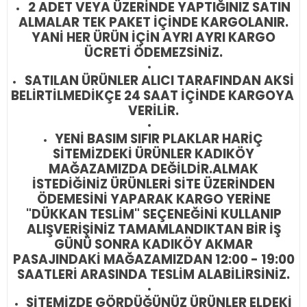
2 ADET VEYA ÜZERİNDE YAPTIĞINIZ SATIN
ALMALAR TEK PAKET İÇİNDE KARGOLANIR.
YANİ HER ÜRÜN İÇİN AYRI AYRI KARGO
ÜCRETİ ÖDEMEZSİNİZ.
SATILAN ÜRÜNLER ALICI TARAFINDAN AKSİ
BELİRTİLMEDİKÇE 24 SAAT İÇİNDE KARGOYA
VERİLİR.
YENİ BASIM SIFIR PLAKLAR HARİÇ
SİTEMİZDEKİ ÜRÜNLER KADIKÖY
MAĞAZAMIZDA DEĞİLDİR.
ALMAK
İSTEDİĞİNİZ ÜRÜNLERİ SİTE ÜZERİNDEN
ÖDEMESİNİ YAPARAK KARGO YERİNE
"DÜKKAN TESLİM" SEÇENEĞİNİ KULLANIP
ALIŞVERİŞİNİZ TAMAMLANDIKTAN BİR İŞ
GÜNÜ SONRA KADIKÖY AKMAR
PASAJINDAKİ MAĞAZAMIZDAN 12:00 - 19:00
SAATLERİ ARASINDA TESLİM ALABİLİRSİNİZ.
SİTEMİZDE GÖRDÜĞÜNÜZ ÜRÜNLER ELDEKİ