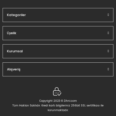
Bu ürüne benzer farklı alternatifler olmalı.
Kategoriler
Üyelik
Gönder
Kurumsal
Alışveriş
Copyright 2023 © Zihni.com
Tüm Hakları Saklıdır. Kredi kartı bilgileriniz 256bit SSL sertifikası ile
korunmaktadır.