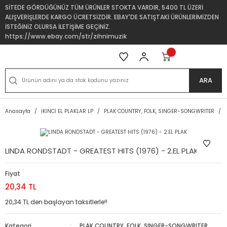
SİTEDE GÖRDÜĞÜNÜZ TÜM ÜRÜNLER STOKTA VARDIR, 5400 TL ÜZERİ
ALIŞVERİŞLERDE KARGO ÜCRETSİZDİR. EBAY'DE SATIŞTAKİ ÜRÜNLERİMİZDEN
İSTEĞİNİZ OLURSA İLETİŞİME GEÇİNİZ.
https://www.ebay.com/str/zihnimuzik
ARA
Anasayfa
İKİNCİ EL PLAKLAR LP
PLAK COUNTRY, FOLK, SINGER-SONGWRITER
LINDA RONDSTADT - GREATEST HITS (1976) - 2.EL PLAK
Fiyat
20,34 TL
20,34 TL den başlayan taksitlerle!!
Kategori
PLAK COUNTRY, FOLK, SINGER-SONGWRITER