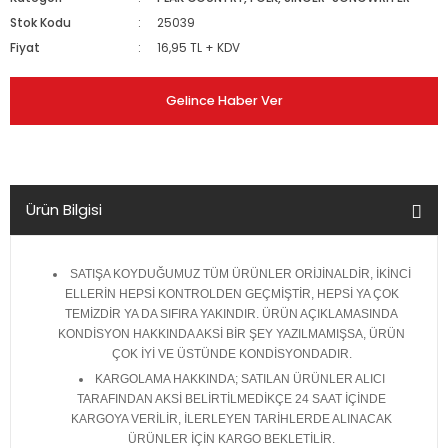
Stok Kodu
25039
Fiyat
16,95 TL + KDV
Gelince Haber Ver
Ürün Bilgisi
SATIŞA KOYDUĞUMUZ TÜM ÜRÜNLER ORİJİNALDİR, İKİNCİ
ELLERİN HEPSİ KONTROLDEN GEÇMİŞTİR, HEPSİ YA ÇOK
TEMİZDİR YA DA SIFIRA YAKINDIR. ÜRÜN AÇIKLAMASINDA
KONDİSYON HAKKINDA AKSİ BİR ŞEY YAZILMAMIŞSA, ÜRÜN
ÇOK İYİ VE ÜSTÜNDE KONDİSYONDADIR.
KARGOLAMA HAKKINDA; SATILAN ÜRÜNLER ALICI
TARAFINDAN AKSİ BELİRTİLMEDİKÇE 24 SAAT İÇİNDE
KARGOYA VERİLİR, İLERLEYEN TARİHLERDE ALINACAK
ÜRÜNLER İÇİN KARGO BEKLETİLİR.