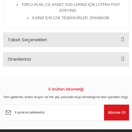
TOPLU PLAK, CD, KASET, DVD LERİNİZ İÇİN LÜTFEN FİYAT
İSTEYİNİZ.
İLGİNİZ İÇİN ÇOK TEŞEKKÜRLER. ZİHNİMÜZİK
Taksit Seçenekleri
Önerileriniz
Bu ürünün fiyat bilgisi, resim, ürün açıklamalarında ve diğer
konularda yetersiz gördüğünüz noktaları öneri formunu
kullanarak tarafımıza iletebilirsiniz.
Görüş ve önerileriniz için teşekkür ederiz.
E-bülten Aboneliği
Yeni gelenler, erken erişim ve her şey yolunda olup olmadığına dair içeriden bilgi.
Ürün resmi kalitesiz, bozuk veya görüntülenemiyor.
Ürün açıklamasında eksik bilgiler bulunuyor.
Abone Ol
Ürün bilgilerinde hatalar bulunuyor.
Ürün fiyatı diğer sitelerden daha pahalı.