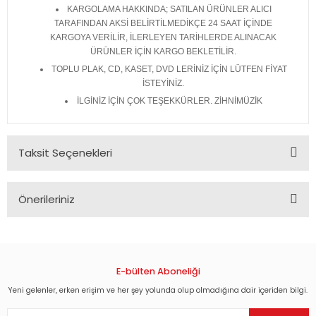
KARGOLAMA HAKKINDA; SATILAN ÜRÜNLER ALICI
TARAFINDAN AKSİ BELİRTİLMEDİKÇE 24 SAAT İÇİNDE
KARGOYA VERİLİR, İLERLEYEN TARİHLERDE ALINACAK
ÜRÜNLER İÇİN KARGO BEKLETİLİR.
TOPLU PLAK, CD, KASET, DVD LERİNİZ İÇİN LÜTFEN FİYAT
İSTEYİNİZ.
İLGİNİZ İÇİN ÇOK TEŞEKKÜRLER. ZİHNİMÜZİK
Taksit Seçenekleri
Önerileriniz
Bu ürünün fiyat bilgisi, resim, ürün açıklamalarında ve diğer
konularda yetersiz gördüğünüz noktaları öneri formunu
kullanarak tarafımıza iletebilirsiniz.
Görüş ve önerileriniz için teşekkür ederiz.
E-bülten Aboneliği
Yeni gelenler, erken erişim ve her şey yolunda olup olmadığına dair içeriden bilgi.
Ürün resmi kalitesiz, bozuk veya görüntülenemiyor.