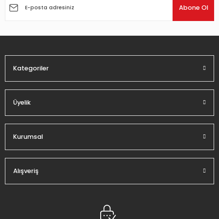
Ürün açıklamasında eksik bilgiler bulunuyor.
Abone Ol
Ürün bilgilerinde hatalar bulunuyor.
Ürün fiyatı diğer sitelerden daha pahalı.
Bu ürüne benzer farklı alternatifler olmalı.
Kategoriler
Üyelik
Gönder
Kurumsal
Alışveriş