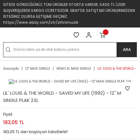
SİTEDE GÖRDÜĞÜNÜZ TÜM ÜRÜNLER STOKTA VARDIR, 5400 TL ÜZERİ
ALIŞVERİŞLERDE KARGO ÜCRETSİZDİR. EBAY'DE SATIŞTAKİ ÜRÜNLERİMİZDEN
İSTEĞİNİZ OLURSA İLETİŞİME GEÇİNİZ.
https://www.ebay.com/str/zihnimuzik
ARA
Anasayfa
12'' MAXI SINGLE
İKİNCİ EL MAXI SINGLE
LIL' LOUIS & THE WORLD - S
LIL' LOUIS & THE WORLD - SAVED MY LIFE (1992) - 12'' MAXI
SINGLE PLAK 2.EL
Fiyat
183,05 TL
183,05 TL den başlayan taksitlerle!!