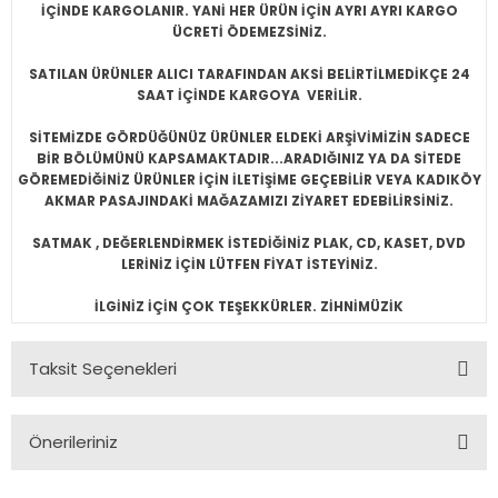
İÇİNDE KARGOLANIR. YANİ HER ÜRÜN İÇİN AYRI AYRI KARGO
ÜCRETİ ÖDEMEZSİNİZ.
SATILAN ÜRÜNLER ALICI TARAFINDAN AKSİ BELİRTİLMEDİKÇE 24
SAAT İÇİNDE KARGOYA VERİLİR.
SİTEMİZDE GÖRDÜĞÜNÜZ ÜRÜNLER ELDEKİ ARŞİVİMİZİN SADECE
BİR BÖLÜMÜNÜ KAPSAMAKTADIR...ARADIĞINIZ YA DA SİTEDE
GÖREMEDİĞİNİZ ÜRÜNLER İÇİN İLETİŞİME GEÇEBİLİR VEYA KADIKÖY
AKMAR PASAJINDAKİ MAĞAZAMIZI ZİYARET EDEBİLİRSİNİZ.
SATMAK , DEĞERLENDİRMEK İSTEDİĞİNİZ PLAK, CD, KASET, DVD
LERİNİZ İÇİN LÜTFEN FİYAT İSTEYİNİZ.
İLGİNİZ İÇİN ÇOK TEŞEKKÜRLER. ZİHNİMÜZİK
Taksit Seçenekleri
Önerileriniz
Bu ürünün fiyat bilgisi, resim, ürün açıklamalarında ve diğer