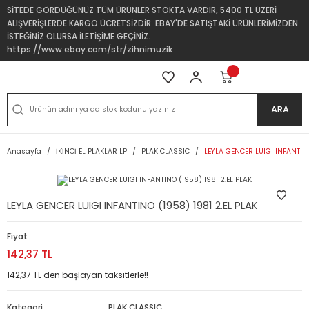
SİTEDE GÖRDÜĞÜNÜZ TÜM ÜRÜNLER STOKTA VARDIR, 5400 TL ÜZERİ
ALIŞVERİŞLERDE KARGO ÜCRETSİZDİR. EBAY'DE SATIŞTAKİ ÜRÜNLERİMİZDEN
İSTEĞİNİZ OLURSA İLETİŞİME GEÇİNİZ.
https://www.ebay.com/str/zihnimuzik
ARA
Anasayfa
İKİNCİ EL PLAKLAR LP
PLAK CLASSIC
LEYLA GENCER LUIGI INFANTINO
LEYLA GENCER LUIGI INFANTINO (1958) 1981 2.EL PLAK
Fiyat
142,37 TL
142,37 TL den başlayan taksitlerle!!
Kategori
PLAK CLASSIC