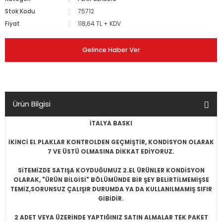
Stok Kodu
75712
Fiyat
118,64 TL + KDV
Gelince Haber Ver
Ürün Bilgisi
İTALYA BASKI
İKİNCİ EL PLAKLAR KONTROLDEN GEÇMİŞTİR, KONDİSYON OLARAK
7 VE ÜSTÜ OLMASINA DİKKAT EDİYORUZ.
SİTEMİZDE SATIŞA KOYDUĞUMUZ 2.EL ÜRÜNLER KONDİSYON
OLARAK, "ÜRÜN BİLGİSİ" BÖLÜMÜNDE BİR ŞEY BELİRTİLMEMİŞSE
TEMİZ,SORUNSUZ ÇALIŞIR DURUMDA YA DA KULLANILMAMIŞ SIFIR
GİBİDİR.
2 ADET VEYA ÜZERİNDE YAPTIĞINIZ SATIN ALMALAR TEK PAKET