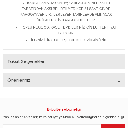
KARGOLAMA HAKKINDA; SATILAN ÜRÜNLER ALICI
TARAFINDAN AKSİ BELİRTİLMEDİKÇE 24 SAAT İÇİNDE
KARGOYA VERİLİR, İLERLEYEN TARİHLERDE ALINACAK
ÜRÜNLER İÇİN KARGO BEKLETİLİR.
TOPLU PLAK, CD, KASET, DVD LERİNİZ İÇİN LÜTFEN FİYAT
İSTEYİNİZ.
İLGİNİZ İÇİN ÇOK TEŞEKKÜRLER. ZİHNİMÜZİK
Taksit Seçenekleri
Önerileriniz
Bu ürünün fiyat bilgisi, resim, ürün açıklamalarında ve diğer
konularda yetersiz gördüğünüz noktaları öneri formunu
kullanarak tarafımıza iletebilirsiniz.
Görüş ve önerileriniz için teşekkür ederiz.
E-bülten Aboneliği
Yeni gelenler, erken erişim ve her şey yolunda olup olmadığına dair içeriden bilgi.
Ürün resmi kalitesiz, bozuk veya görüntülenemiyor.