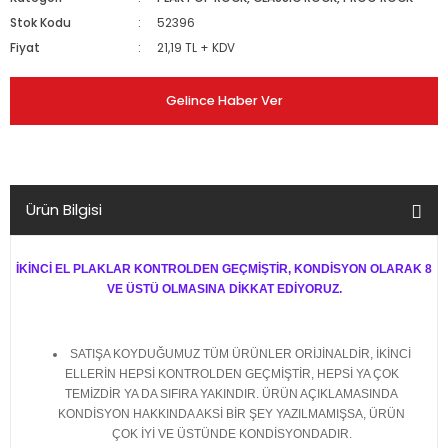
Stok Kodu
52396
Fiyat
21,19 TL + KDV
Gelince Haber Ver
Ürün Bilgisi
İKİNCİ EL PLAKLAR KONTROLDEN GEÇMİŞTİR, KONDİSYON OLARAK 8
VE ÜSTÜ OLMASINA DİKKAT EDİYORUZ.
SATIŞA KOYDUĞUMUZ TÜM ÜRÜNLER ORİJİNALDİR, İKİNCİ
ELLERİN HEPSİ KONTROLDEN GEÇMİŞTİR, HEPSİ YA ÇOK
TEMİZDİR YA DA SIFIRA YAKINDIR. ÜRÜN AÇIKLAMASINDA
KONDİSYON HAKKINDA AKSİ BİR ŞEY YAZILMAMIŞSA, ÜRÜN
ÇOK İYİ VE ÜSTÜNDE KONDİSYONDADIR.