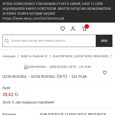
SİTEDE GÖRDÜĞÜNÜZ TÜM ÜRÜNLER STOKTA VARDIR, 5400 TL ÜZERİ
ALIŞVERİŞLERDE KARGO ÜCRETSİZDİR. EBAY'DE SATIŞTAKİ ÜRÜNLERİMİZDEN
İSTEĞİNİZ OLURSA İLETİŞİME GEÇİNİZ.
https://www.ebay.com/str/zihnimuzik
ARA
Anasayfa
İKİNCİ EL PLAKLAR LP
PLAK POP ROCK, CLASSIC ROCK, PROG ROCK
LEON RUSSELL - LEON RUSSELL (1971) - 2.EL PLAK
Fiyat
25,42 TL
25,42 TL den başlayan taksitlerle!!
Kategori
PLAK POP ROCK, CLASSIC ROCK, PROG ROCK