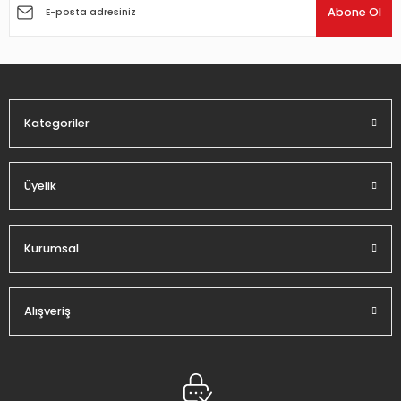
Ürün açıklamasında eksik bilgiler bulunuyor.
Abone Ol
Ürün bilgilerinde hatalar bulunuyor.
Ürün fiyatı diğer sitelerden daha pahalı.
Bu ürüne benzer farklı alternatifler olmalı.
Kategoriler
Üyelik
Gönder
Kurumsal
Alışveriş