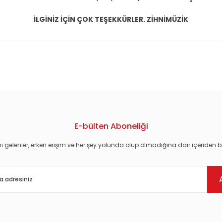
İLGİNİZ İÇİN ÇOK TEŞEKKÜRLER. ZİHNİMÜZİK
konularda yetersiz gördüğünüz noktaları öneri formunu kullanarak tarafım
E-bülten Aboneliği
i gelenler, erken erişim ve her şey yolunda olup olmadığına dair içeriden bi