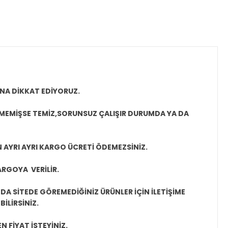
NA DİKKAT EDİYORUZ.
LMEMİŞSE TEMİZ,SORUNSUZ ÇALIŞIR DURUMDA YA DA
N AYRI AYRI KARGO ÜCRETİ ÖDEMEZSİNİZ.
ARGOYA VERİLİR.
A SİTEDE GÖREMEDİĞİNİZ ÜRÜNLER İÇİN İLETİŞİME
İLİRSİNİZ.
N FİYAT İSTEYİNİZ.