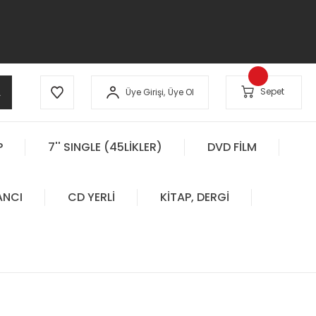
A
Sepet
Üye Girişi,
Üye Ol
P
7'' SINGLE (45LİKLER)
DVD FİLM
ANCI
CD YERLİ
KİTAP, DERGİ