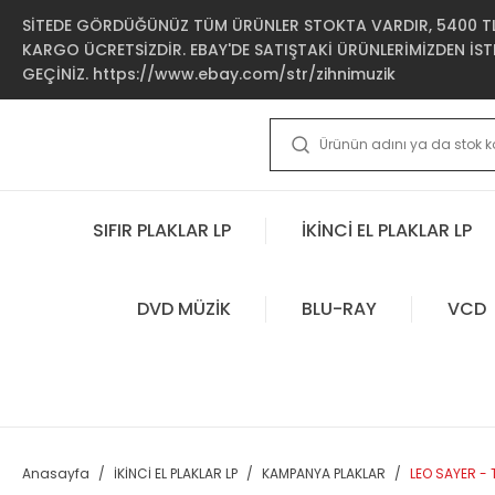
SİTEDE GÖRDÜĞÜNÜZ TÜM ÜRÜNLER STOKTA VARDIR, 5400 TL 
KARGO ÜCRETSİZDİR. EBAY'DE SATIŞTAKİ ÜRÜNLERİMİZDEN İSTE
GEÇİNİZ. https://www.ebay.com/str/zihnimuzik
SIFIR PLAKLAR LP
İKİNCİ EL PLAKLAR LP
DVD MÜZİK
BLU-RAY
VCD
Anasayfa
İKİNCİ EL PLAKLAR LP
KAMPANYA PLAKLAR
LEO SAYER - 