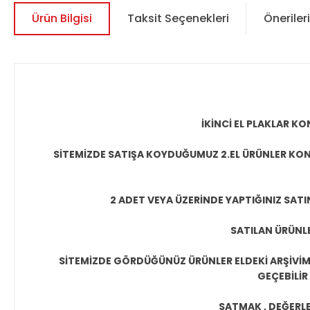
Ürün Bilgisi
Taksit Seçenekleri
Önerileri
İKİNCİ EL PLAKLAR 
SİTEMİZDE SATIŞA KOYDUĞUMUZ 2.EL ÜRÜNLER KON
2 ADET VEYA ÜZERİNDE YAPTIĞINIZ SATI
SATILAN ÜRÜNLE
SİTEMİZDE GÖRDÜĞÜNÜZ ÜRÜNLER ELDEKİ ARŞİVİMİ
GEÇEBİLİR
SATMAK , DEĞERLEN