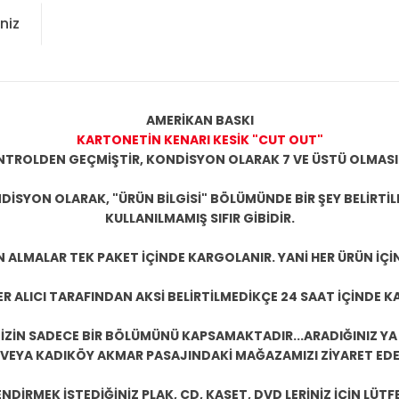
niz
AMERİKAN BASKI
KARTONETİN KENARI KESİK "CUT OUT"
KONTROLDEN GEÇMİŞTİR, KONDİSYON OLARAK 7 VE ÜSTÜ OLMASI
DİSYON OLARAK, "ÜRÜN BİLGİSİ" BÖLÜMÜNDE BİR ŞEY BELİRTİ
KULLANILMAMIŞ SIFIR GİBİDİR.
N ALMALAR TEK PAKET İÇİNDE KARGOLANIR. YANİ HER ÜRÜN İÇİ
R ALICI TARAFINDAN AKSİ BELİRTİLMEDİKÇE 24 SAAT İÇİNDE K
ZİN SADECE BİR BÖLÜMÜNÜ KAPSAMAKTADIR...ARADIĞINIZ YA D
 VEYA KADIKÖY AKMAR PASAJINDAKİ MAĞAZAMIZI ZİYARET EDEB
DİRMEK İSTEDİĞİNİZ PLAK, CD, KASET, DVD LERİNİZ İÇİN LÜTFE