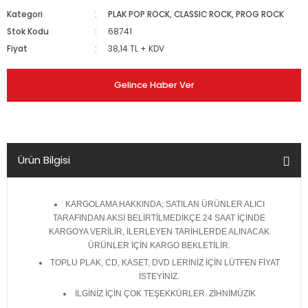
Kategori
PLAK POP ROCK, CLASSIC ROCK, PROG ROCK
Stok Kodu
68741
Fiyat
38,14 TL + KDV
Gelince Haber Ver
Ürün Bilgisi
KARGOLAMA HAKKINDA; SATILAN ÜRÜNLER ALICI
TARAFINDAN AKSİ BELİRTİLMEDİKÇE 24 SAAT İÇİNDE
KARGOYA VERİLİR, İLERLEYEN TARİHLERDE ALINACAK
ÜRÜNLER İÇİN KARGO BEKLETİLİR.
TOPLU PLAK, CD, KASET, DVD LERİNİZ İÇİN LÜTFEN FİYAT
İSTEYİNİZ.
İLGİNİZ İÇİN ÇOK TEŞEKKÜRLER. ZİHNİMÜZİK