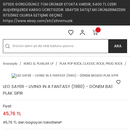
SİTEDE GÖRDÜĞÜNÜZ TÜM ÜRÜNLER STOKTA VARDIR, 5400 TL ÜZERİ
ALIŞVERİŞLERDE KARGO ÜCRETSİZDİR. EBAY'DE SATIŞTAKİ ÜRÜNLERİMİZDEN
İSTEĞİNİZ OLURSA İLETİŞİME GEÇİNİZ.
https://www.ebay.com/str/zihnimuzik
ARA
Anasayfa
İKİNCİ EL PLAKLAR LP
PLAK POP ROCK, CLASSIC ROCK, PROG ROCK
LEO SAYER - LIVING IN A FANTASY (1980) - DÖNEM BASKISI
PLAK SIFIR
Fiyat
45,76 TL
45,76 TL den başlayan taksitlerle!!