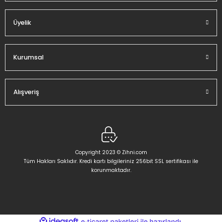
Üyelik
Gönder
Kurumsal
Alışveriş
Copyright 2023 © Zihni.com
Tüm Hakları Saklıdır. Kredi kartı bilgileriniz 256bit SSL sertifikası ile
korunmaktadır.
ideasoft
ile
e-