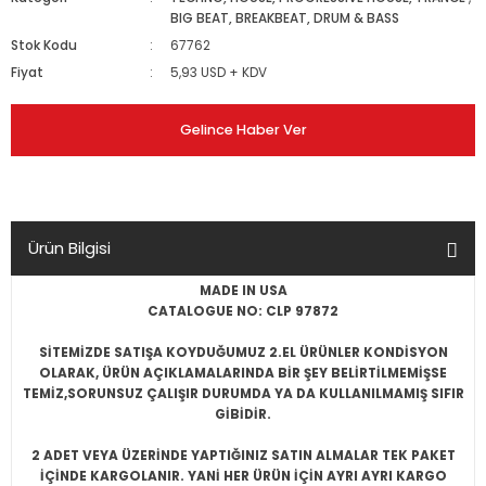
BIG BEAT, BREAKBEAT, DRUM & BASS
Stok Kodu
67762
Fiyat
5,93 USD + KDV
Gelince Haber Ver
Ürün Bilgisi
MADE IN USA
CATALOGUE NO: CLP 97872
SİTEMİZDE SATIŞA KOYDUĞUMUZ 2.EL ÜRÜNLER KONDİSYON
OLARAK, ÜRÜN AÇIKLAMALARINDA BİR ŞEY BELİRTİLMEMİŞSE
TEMİZ,SORUNSUZ ÇALIŞIR DURUMDA YA DA KULLANILMAMIŞ SIFIR
GİBİDİR.
2 ADET VEYA ÜZERİNDE YAPTIĞINIZ SATIN ALMALAR TEK PAKET
İÇİNDE KARGOLANIR. YANİ HER ÜRÜN İÇİN AYRI AYRI KARGO