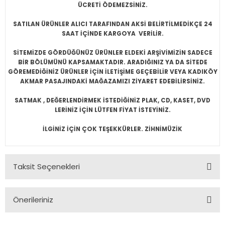
ÜCRETİ ÖDEMEZSİNİZ.
SATILAN ÜRÜNLER ALICI TARAFINDAN AKSİ BELİRTİLMEDİKÇE 24
SAAT İÇİNDE KARGOYA VERİLİR.
SİTEMİZDE GÖRDÜĞÜNÜZ ÜRÜNLER ELDEKİ ARŞİVİMİZİN SADECE
BİR BÖLÜMÜNÜ KAPSAMAKTADIR. ARADIĞINIZ YA DA SİTEDE
GÖREMEDİĞİNİZ ÜRÜNLER İÇİN İLETİŞİME GEÇEBİLİR VEYA KADIKÖY
AKMAR PASAJINDAKİ MAĞAZAMIZI ZİYARET EDEBİLİRSİNİZ.
SATMAK , DEĞERLENDİRMEK İSTEDİĞİNİZ PLAK, CD, KASET, DVD
LERİNİZ İÇİN LÜTFEN FİYAT İSTEYİNİZ.
İLGİNİZ İÇİN ÇOK TEŞEKKÜRLER. ZİHNİMÜZİK
Taksit Seçenekleri
Önerileriniz
Bu ürünün fiyat bilgisi, resim, ürün açıklamalarında ve diğer