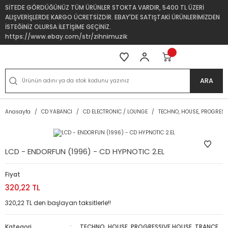
SİTEDE GÖRDÜĞÜNÜZ TÜM ÜRÜNLER STOKTA VARDIR, 5400 TL ÜZERİ
ALIŞVERİŞLERDE KARGO ÜCRETSİZDİR. EBAY'DE SATIŞTAKİ ÜRÜNLERİMİZDEN
İSTEĞİNİZ OLURSA İLETİŞİME GEÇİNİZ.
https://www.ebay.com/str/zihnimuzik
ARA
Anasayfa
CD YABANCI
CD ELECTRONIC / LOUNGE
TECHNO, HOUSE, PROGRESS
LCD - ENDORFUN (1996) - CD HYPNOTIC 2.EL
Fiyat
320,22 TL
320,22 TL den başlayan taksitlerle!!
Kategori
TECHNO, HOUSE, PROGRESSIVE HOUSE, TRANCE
,