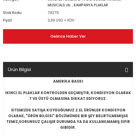
MUSICALS vb.
,
KAMPANYA PLAKLAR
Stok Kodu
79275
Fiyat
3,39 USD + KDV
Gelince Haber Ver
Ürün Bilgisi
AMERİKA BASKI
İKİNCİ EL PLAKLAR KONTROLDEN GEÇMİŞTİR, KONDİSYON OLARAK
7 VE ÜSTÜ OLMASINA DİKKAT EDİYORUZ.
SİTEMİZDE SATIŞA KOYDUĞUMUZ 2.EL ÜRÜNLER KONDİSYON
OLARAK, "ÜRÜN BİLGİSİ" BÖLÜMÜNDE BİR ŞEY BELİRTİLMEMİŞSE
TEMİZ,SORUNSUZ ÇALIŞIR DURUMDA YA DA KULLANILMAMIŞ SIFIR
GİBİDİR.