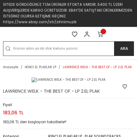
SİTEDE GÖRDÜĞÜNÜZ TÜM ÜRÜNLER STOKTA VARDIR, 5400 TL ÜZERİ
ALIŞVERİŞLERDE KARGO ÜCRETSİZDİR. EBAY'DE SATIŞTAKİ ÜRÜNLERİMİZDEN
İSTEĞİNİZ OLURSA İLETİŞİME GEÇİNİZ.
https://www.ebay.com/str/zihnimuzik
ARA
Anasayfa
İKİNCİ EL PLAKLAR LP
LAWRENCE WELK - THE BEST OF - LP 2.EL PLAK
LAWRENCE WELK - THE BEST OF - LP 2.EL PLAK
Fiyat
183,06 TL
183,06 TL den başlayan taksitlerle!!
Kategori
İKİNCİ EL PLAKLAR LP
,
PLAK SOUNDTRACKS,