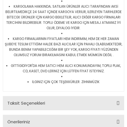
KARGOLAMA HAKKINDA; SATILAN ÜRÜNLER ALICI TARAFINDAN AKSİ
BELİRTİLMEDİKÇE 24 SAAT İÇİNDE KARGOYA VERİLİR, İLERLEYEN TARİHLERDE
BİTECEK ÜRÜNLER İÇİN KARGO BEKLETİLİR, ALICI DİĞER KARGO FİRMALARI
TERCİHİNİ BİLDİREBİLİR. TOPLU ÖDEME VE KARGO İÇİN MESAJ ATMANIZ İYİ
OLUR, DİYALOG İYİDİR.
KARGO FİRMALARININ FİYATLARI HEM İNDİRİMİM, HEM DE HER ZAMAN
ŞUBEYE TESLİM ETTİĞİM HALDE BAZI ALICILAR İÇİN PAHALI OLABİLMEKTEDİR,
BUNDA BENİM YAPABİLECEĞİM BİR ŞEY YOK, KARGO FİYATI YÜZÜNDEN
OLUMSUZ YORUM BIRAKILMASINI KABUL ETMEK MÜMKÜN DEĞİL .
GİTTİGİDİYOR'DA HEM SATICI HEM ALICI KONUMUNDAYIM, TOPLU PLAK,
CD, KASET, DVD LERİNİZ İÇİN LÜTFEN FİYAT İSTEYİNİZ.
İLGİNİZ İÇİN ÇOK TEŞEKKÜRLER. ZİHNİMÜZİK
Taksit Seçenekleri
Önerileriniz