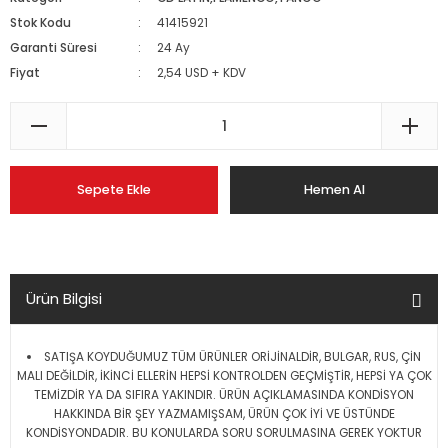
Stok Kodu
41415921
Garanti Süresi
24 Ay
Fiyat
2,54 USD + KDV
Sepete Ekle
Hemen Al
Ürün Bilgisi
SATIŞA KOYDUĞUMUZ TÜM ÜRÜNLER ORİJİNALDİR, BULGAR, RUS, ÇİN
MALI DEĞİLDİR, İKİNCİ ELLERİN HEPSİ KONTROLDEN GEÇMİŞTİR, HEPSİ YA ÇOK
TEMİZDİR YA DA SIFIRA YAKINDIR. ÜRÜN AÇIKLAMASINDA KONDİSYON
HAKKINDA BİR ŞEY YAZMAMIŞSAM, ÜRÜN ÇOK İYİ VE ÜSTÜNDE
KONDİSYONDADIR. BU KONULARDA SORU SORULMASINA GEREK YOKTUR