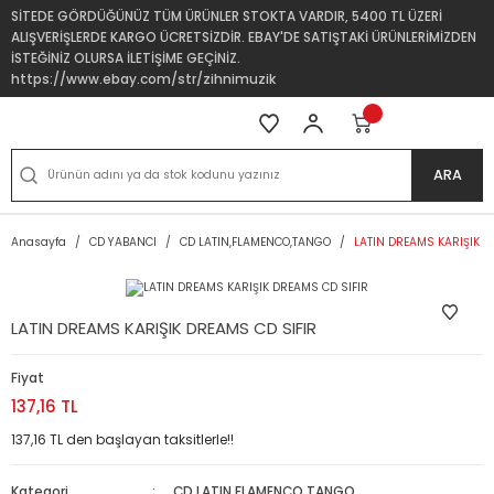
SİTEDE GÖRDÜĞÜNÜZ TÜM ÜRÜNLER STOKTA VARDIR, 5400 TL ÜZERİ
ALIŞVERİŞLERDE KARGO ÜCRETSİZDİR. EBAY'DE SATIŞTAKİ ÜRÜNLERİMİZDEN
İSTEĞİNİZ OLURSA İLETİŞİME GEÇİNİZ.
https://www.ebay.com/str/zihnimuzik
ARA
Anasayfa
CD YABANCI
CD LATIN,FLAMENCO,TANGO
LATIN DREAMS KARIŞIK D
LATIN DREAMS KARIŞIK DREAMS CD SIFIR
Fiyat
137,16 TL
137,16 TL den başlayan taksitlerle!!
Kategori
CD LATIN,FLAMENCO,TANGO