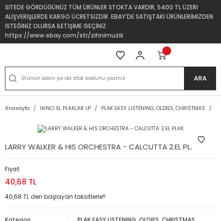
SİTEDE GÖRDÜĞÜNÜZ TÜM ÜRÜNLER STOKTA VARDIR, 5400 TL ÜZERİ
ALIŞVERİŞLERDE KARGO ÜCRETSİZDİR. EBAY'DE SATIŞTAKİ ÜRÜNLERİMİZDEN
İSTEĞİNİZ OLURSA İLETİŞİME GEÇİNİZ.
https://www.ebay.com/str/zihnimuzik
ARA
Anasayfa
İKİNCİ EL PLAKLAR LP
PLAK EASY LISTENING, OLDIES, CHRISTMAS
L
LARRY WALKER & HIS ORCHESTRA - CALCUTTA 2.EL PLAK
Fiyat
40,68 TL
40,68 TL den başlayan taksitlerle!!
Kategori
PLAK EASY LISTENING, OLDIES, CHRISTMAS
,