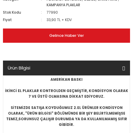
KAMPANYA PLAKLAR
Stok Kodu
77990
Fiyat
33,90 TL + KDV
Gelince Haber Ver
Ürün Bilgisi
AMERİKAN BASKI
İKİNCİ EL PLAKLAR KONTROLDEN GEÇMİŞTİR, KONDİSYON OLARAK
7 VE ÜSTÜ OLMASINA DİKKAT EDİYORUZ.
SİTEMİZDE SATIŞA KOYDUĞUMUZ 2.EL ÜRÜNLER KONDİSYON
OLARAK, "ÜRÜN BİLGİSİ" BÖLÜMÜNDE BİR ŞEY BELİRTİLMEMİŞSE
TEMİZ,SORUNSUZ ÇALIŞIR DURUMDA YA DA KULLANILMAMIŞ SIFIR
GİBİDİR.