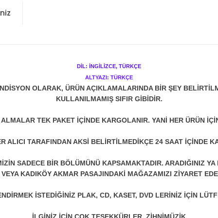
niz
DİL: İNGİLİZCE, TÜRKÇE
ALTYAZI: TÜRKÇE
NDİSYON OLARAK, ÜRÜN AÇIKLAMALARINDA BİR ŞEY BELİRTİL
KULLANILMAMIŞ SIFIR GİBİDİR.
N ALMALAR TEK PAKET İÇİNDE KARGOLANIR. YANİ HER ÜRÜN İÇİ
R ALICI TARAFINDAN AKSİ BELİRTİLMEDİKÇE 24 SAAT İÇİNDE K
ZİN SADECE BİR BÖLÜMÜNÜ KAPSAMAKTADIR. ARADIĞINIZ YA D
 VEYA KADIKÖY AKMAR PASAJINDAKİ MAĞAZAMIZI ZİYARET EDEB
DİRMEK İSTEDİĞİNİZ PLAK, CD, KASET, DVD LERİNİZ İÇİN LÜTFE
İLGİNİZ İÇİN ÇOK TEŞEKKÜRLER. ZİHNİMÜZİK