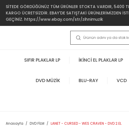
SİTEDE GÖRDÜĞÜNÜZ TÜM ÜRÜNLER STOKTA VARDIR, 5400 TL 
KARGO ÜCRETSİZDİR. EBAY'DE SATIŞTAKİ ÜRÜNLERİMİZDEN İSTE
GEÇİNİZ. https://www.ebay.com/str/zihnimuzik
SIFIR PLAKLAR LP
İKİNCİ EL PLAKLAR LP
DVD MÜZİK
BLU-RAY
VCD
Anasayfa
DVD FİLM
LANET - CURSED - WES CRAVEN - DVD 2.EL