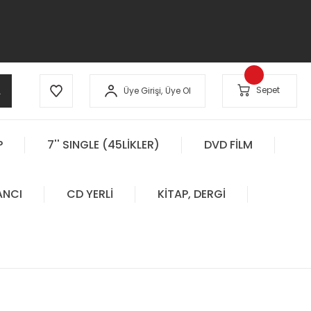
A
Sepet
Üye Girişi,
Üye Ol
P
7'' SINGLE (45LİKLER)
DVD FİLM
ANCI
CD YERLİ
KİTAP, DERGİ