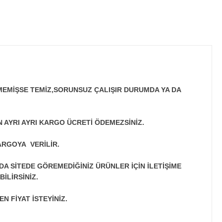
MEMİŞSE TEMİZ,SORUNSUZ ÇALIŞIR DURUMDA YA DA
N AYRI AYRI KARGO ÜCRETİ ÖDEMEZSİNİZ.
ARGOYA VERİLİR.
A SİTEDE GÖREMEDİĞİNİZ ÜRÜNLER İÇİN İLETİŞİME
İLİRSİNİZ.
N FİYAT İSTEYİNİZ.