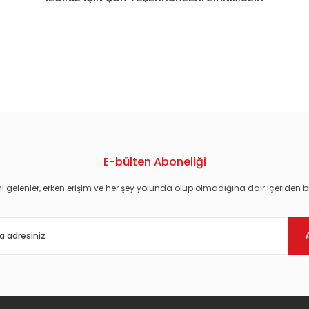
konularda yetersiz gördüğünüz noktaları öneri formunu kullanarak tarafım
E-bülten Aboneliği
i gelenler, erken erişim ve her şey yolunda olup olmadığına dair içeriden bi
Gönder