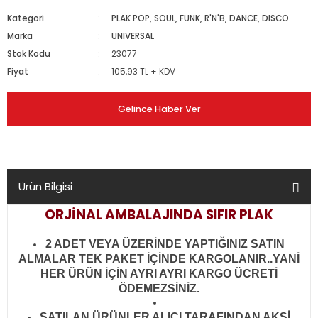
Kategori
PLAK POP, SOUL, FUNK, R'N'B, DANCE, DISCO
Marka
UNIVERSAL
Stok Kodu
23077
Fiyat
105,93 TL + KDV
Gelince Haber Ver
Ürün Bilgisi
ORJİNAL AMBALAJINDA SIFIR PLAK
2 ADET VEYA ÜZERİNDE YAPTIĞINIZ SATIN
ALMALAR TEK PAKET İÇİNDE KARGOLANIR..YANİ
HER ÜRÜN İÇİN AYRI AYRI KARGO ÜCRETİ
ÖDEMEZSİNİZ.
SATILAN ÜRÜNLER ALICI TARAFINDAN AKSİ