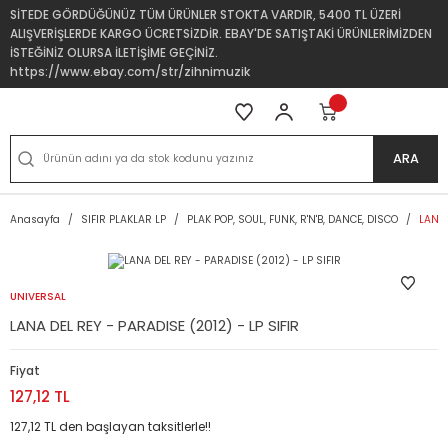
SİTEDE GÖRDÜĞÜNÜZ TÜM ÜRÜNLER STOKTA VARDIR, 5400 TL ÜZERİ
ALIŞVERİŞLERDE KARGO ÜCRETSİZDİR. EBAY'DE SATIŞTAKİ ÜRÜNLERİMİZDEN
İSTEĞİNİZ OLURSA İLETİŞİME GEÇİNİZ.
https://www.ebay.com/str/zihnimuzik
ARA
Anasayfa
SIFIR PLAKLAR LP
PLAK POP, SOUL, FUNK, R'N'B, DANCE, DISCO
LANA 
UNIVERSAL
LANA DEL REY - PARADISE (2012) - LP SIFIR
Fiyat
127,12 TL
127,12 TL den başlayan taksitlerle!!