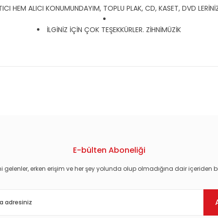
CI HEM ALICI KONUMUNDAYIM, TOPLU PLAK, CD, KASET, DVD LERİNİZ İ
İLGİNİZ İÇİN ÇOK TEŞEKKÜRLER. ZİHNİMÜZİK
konularda yetersiz gördüğünüz noktaları öneri formunu kullanarak tarafım
E-bülten Aboneliği
i gelenler, erken erişim ve her şey yolunda olup olmadığına dair içeriden bi