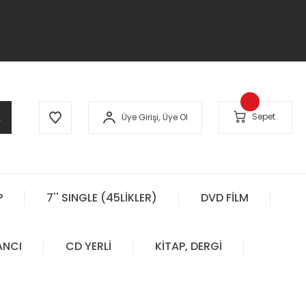
A
Sepet
Üye Girişi,
Üye Ol
P
7'' SINGLE (45LİKLER)
DVD FİLM
ANCI
CD YERLİ
KİTAP, DERGİ