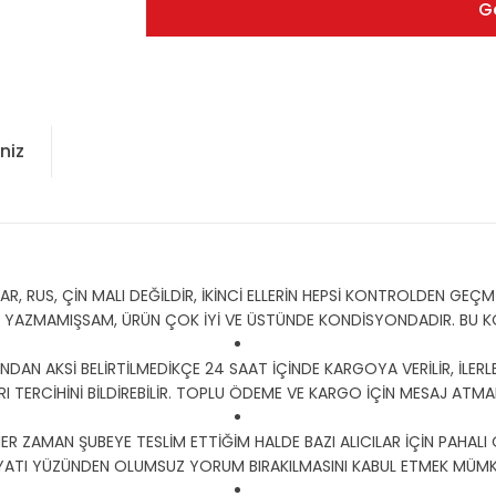
G
niz
 RUS, ÇİN MALI DEĞİLDİR, İKİNCİ ELLERİN HEPSİ KONTROLDEN GEÇMİŞ
Y YAZMAMIŞSAM, ÜRÜN ÇOK İYİ VE ÜSTÜNDE KONDİSYONDADIR. BU
DAN AKSİ BELİRTİLMEDİKÇE 24 SAAT İÇİNDE KARGOYA VERİLİR, İLERLE
I TERCİHİNİ BİLDİREBİLİR. TOPLU ÖDEME VE KARGO İÇİN MESAJ ATMANI
HER ZAMAN ŞUBEYE TESLİM ETTİĞİM HALDE BAZI ALICILAR İÇİN PAHALI
YATI YÜZÜNDEN OLUMSUZ YORUM BIRAKILMASINI KABUL ETMEK MÜMKÜ