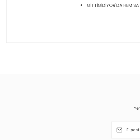
GİTTİGİDİYOR'DA HEM SATI
Bu ürünün fiyat bilgisi, resim, ürün açıklamalarında ve diğer 
Görüş ve önerileriniz için teşekkür ederiz.
Ürün resmi kalitesiz, bozuk veya görüntülenemiyor.
Ürün açıklamasında eksik bilgiler bulunuyor.
Ürün bilgilerinde hatalar bulunuyor.
Yen
Ürün fiyatı diğer sitelerden daha pahalı.
Bu ürüne benzer farklı alternatifler olmalı.