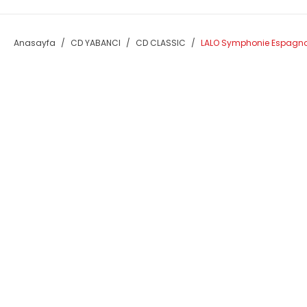
Anasayfa
CD YABANCI
CD CLASSIC
LALO Symphonie Espagnol