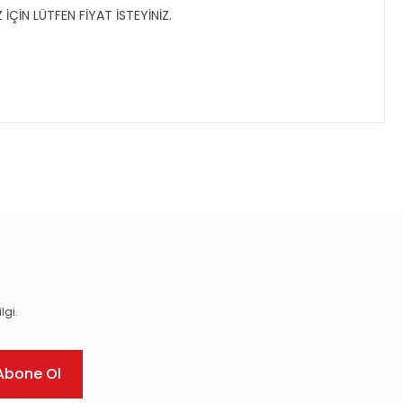
ÇİN LÜTFEN FİYAT İSTEYİNİZ.
ıza iletebilirsiniz.
lgi.
Abone Ol