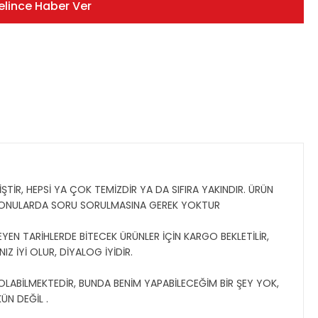
elince Haber Ver
TİR, HEPSİ YA ÇOK TEMİZDİR YA DA SIFIRA YAKINDIR. ÜRÜN
 KONULARDA SORU SORULMASINA GEREK YOKTUR
YEN TARİHLERDE BİTECEK ÜRÜNLER İÇİN KARGO BEKLETİLİR,
Z İYİ OLUR, DİYALOG İYİDİR.
 OLABİLMEKTEDİR, BUNDA BENİM YAPABİLECEĞİM BİR ŞEY YOK,
N DEĞİL .