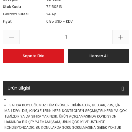
Stok Kodu
72150813
Garanti Süresi
24 Ay
Fiyat
0,85 USD + KDV
Sepete Ekle
Hemen Al
Ürün Bilgisi
SATIŞA KOYDUĞUMUZ TÜM ÜRÜNLER ORİJİNALDİR, BULGAR, RUS, ÇİN
MALI DEĞİLDİR, İKİNCİ ELLERİN HEPSİ KONTROLDEN GEÇMİŞTİR, HEPSİ YA ÇOK
TEMİZDİR YA DA SIFIRA YAKINDIR. ÜRÜN AÇIKLAMASINDA KONDİSYON
HAKKINDA BİR ŞEY YAZMAMIŞSAM, ÜRÜN ÇOK İYİ VE ÜSTÜNDE
KONDİSYONDADIR. BU KONULARDA SORU SORULMASINA GEREK YOKTUR