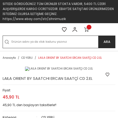
SİTEDE GÖRDÜĞÜNÜZ TÜM ÜRÜNLER STOKTA VARDIR, 5400 TL ÜZERİ
ALIŞVERİŞLERDE KARGO ÜCRETSİZDİR. EBAY'DE SATIŞTAKİ ÜRÜNLERİMİZDEN
İSTEĞİNİZ OLURSA İLETİŞİME GEÇİNİZ.
https://www.ebay.com/str/zihnimuzik
ARA
Anasayfa
CD YERLİ
LAILA ORIENT BY SAATCHI ERCAN SAATÇİ CD 2.EL
LAILA ORIENT BY SAATCHI ERCAN SAATÇİ CD 2.EL
Fiyat
45,90 TL
45,90 TL den başlayan taksitlerle!!
Kategori
CD YERLİ