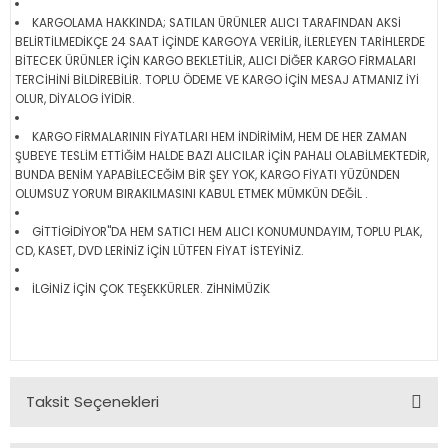
KARGOLAMA HAKKINDA; SATILAN ÜRÜNLER ALICI TARAFINDAN AKSİ
BELİRTİLMEDİKÇE 24 SAAT İÇİNDE KARGOYA VERİLİR, İLERLEYEN TARİHLERDE
BİTECEK ÜRÜNLER İÇİN KARGO BEKLETİLİR, ALICI DİĞER KARGO FİRMALARI
TERCİHİNİ BİLDİREBİLİR. TOPLU ÖDEME VE KARGO İÇİN MESAJ ATMANIZ İYİ
OLUR, DİYALOG İYİDİR.
KARGO FİRMALARININ FİYATLARI HEM İNDİRİMİM, HEM DE HER ZAMAN
ŞUBEYE TESLİM ETTİĞİM HALDE BAZI ALICILAR İÇİN PAHALI OLABİLMEKTEDİR,
BUNDA BENİM YAPABİLECEĞİM BİR ŞEY YOK, KARGO FİYATI YÜZÜNDEN
OLUMSUZ YORUM BIRAKILMASINI KABUL ETMEK MÜMKÜN DEĞİL .
GİTTİGİDİYOR"DA HEM SATICI HEM ALICI KONUMUNDAYIM, TOPLU PLAK,
CD, KASET, DVD LERİNİZ İÇİN LÜTFEN FİYAT İSTEYİNİZ.
İLGİNİZ İÇİN ÇOK TEŞEKKÜRLER. ZİHNİMÜZİK
Taksit Seçenekleri