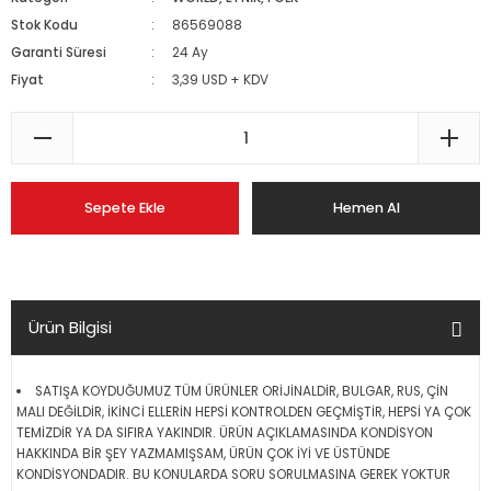
Stok Kodu
86569088
Garanti Süresi
24 Ay
Fiyat
3,39 USD + KDV
Sepete Ekle
Hemen Al
Ürün Bilgisi
SATIŞA KOYDUĞUMUZ TÜM ÜRÜNLER ORİJİNALDİR, BULGAR, RUS, ÇİN
MALI DEĞİLDİR, İKİNCİ ELLERİN HEPSİ KONTROLDEN GEÇMİŞTİR, HEPSİ YA ÇOK
TEMİZDİR YA DA SIFIRA YAKINDIR. ÜRÜN AÇIKLAMASINDA KONDİSYON
HAKKINDA BİR ŞEY YAZMAMIŞSAM, ÜRÜN ÇOK İYİ VE ÜSTÜNDE
KONDİSYONDADIR. BU KONULARDA SORU SORULMASINA GEREK YOKTUR