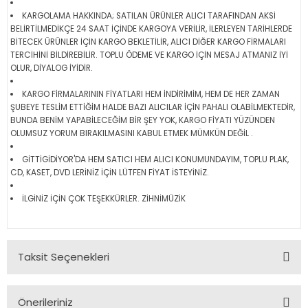
KARGOLAMA HAKKINDA; SATILAN ÜRÜNLER ALICI TARAFINDAN AKSİ
BELİRTİLMEDİKÇE 24 SAAT İÇİNDE KARGOYA VERİLİR, İLERLEYEN TARİHLERDE
BİTECEK ÜRÜNLER İÇİN KARGO BEKLETİLİR, ALICI DİĞER KARGO FİRMALARI
TERCİHİNİ BİLDİREBİLİR. TOPLU ÖDEME VE KARGO İÇİN MESAJ ATMANIZ İYİ
OLUR, DİYALOG İYİDİR.
KARGO FİRMALARININ FİYATLARI HEM İNDİRİMİM, HEM DE HER ZAMAN
ŞUBEYE TESLİM ETTİĞİM HALDE BAZI ALICILAR İÇİN PAHALI OLABİLMEKTEDİR,
BUNDA BENİM YAPABİLECEĞİM BİR ŞEY YOK, KARGO FİYATI YÜZÜNDEN
OLUMSUZ YORUM BIRAKILMASINI KABUL ETMEK MÜMKÜN DEĞİL .
GİTTİGİDİYOR'DA HEM SATICI HEM ALICI KONUMUNDAYIM, TOPLU PLAK,
CD, KASET, DVD LERİNİZ İÇİN LÜTFEN FİYAT İSTEYİNİZ.
İLGİNİZ İÇİN ÇOK TEŞEKKÜRLER. ZİHNİMÜZİK
Taksit Seçenekleri
Önerileriniz