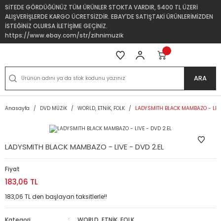
SİTEDE GÖRDÜĞÜNÜZ TÜM ÜRÜNLER STOKTA VARDIR, 5400 TL ÜZERİ
ALIŞVERİŞLERDE KARGO ÜCRETSİZDİR. EBAY'DE SATIŞTAKİ ÜRÜNLERİMİZDEN
İSTEĞİNİZ OLURSA İLETİŞİME GEÇİNİZ.
https://www.ebay.com/str/zihnimuzik
ARA
Anasayfa
DVD MÜZİK
WORLD, ETNİK, FOLK
LADYSMITH BLACK MAMBAZO - LIVE
LADYSMITH BLACK MAMBAZO - LIVE - DVD 2.EL
Fiyat
183,06 TL
183,06 TL den başlayan taksitlerle!!
Kategori
WORLD, ETNİK, FOLK