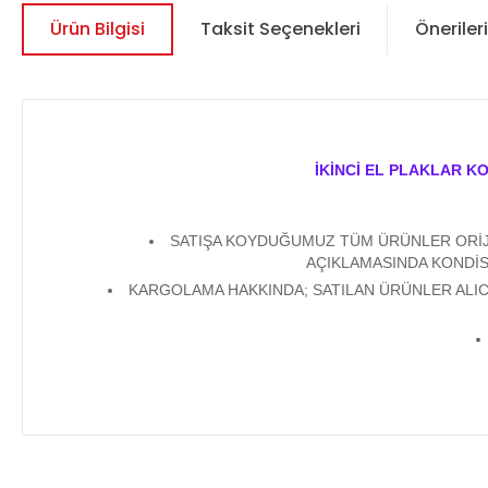
Ürün Bilgisi
Taksit Seçenekleri
Önerileri
İKİNCİ EL PLAKLAR K
SATIŞA KOYDUĞUMUZ TÜM ÜRÜNLER ORİJİN
AÇIKLAMASINDA KONDİS
KARGOLAMA HAKKINDA; SATILAN ÜRÜNLER ALICI
Bu ürünün fiyat bilgisi, resim, ürün açıklamalarında ve diğer 