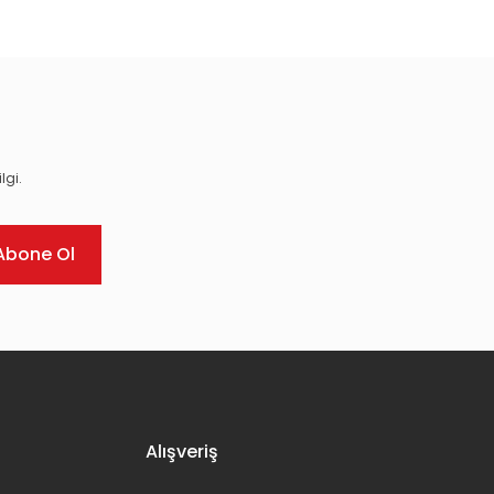
lgi.
Abone Ol
Alışveriş