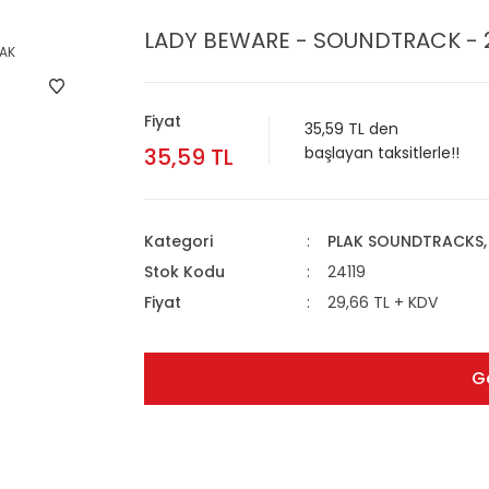
LADY BEWARE - SOUNDTRACK - 2
Fiyat
35,59 TL den
35,59 TL
başlayan taksitlerle!!
Kategori
PLAK SOUNDTRACKS, 
Stok Kodu
24119
Fiyat
29,66 TL + KDV
G