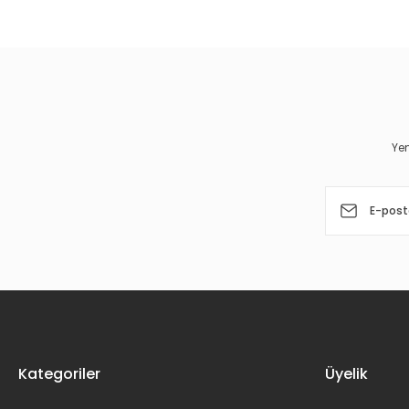
Görüş ve önerileriniz için teşekkür ederiz.
Ürün resmi kalitesiz, bozuk veya görüntülenemiyor.
Ürün açıklamasında eksik bilgiler bulunuyor.
Ürün bilgilerinde hatalar bulunuyor.
Yen
Ürün fiyatı diğer sitelerden daha pahalı.
Bu ürüne benzer farklı alternatifler olmalı.
Kategoriler
Üyelik