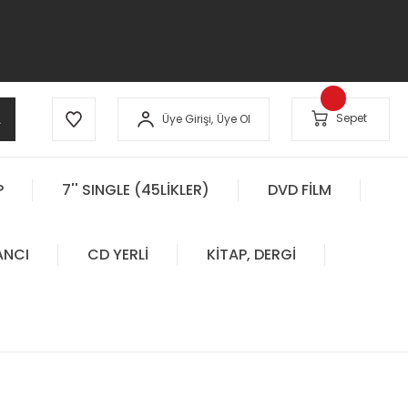
A
Sepet
Üye Girişi,
Üye Ol
P
7'' SINGLE (45LİKLER)
DVD FİLM
ANCI
CD YERLİ
KİTAP, DERGİ