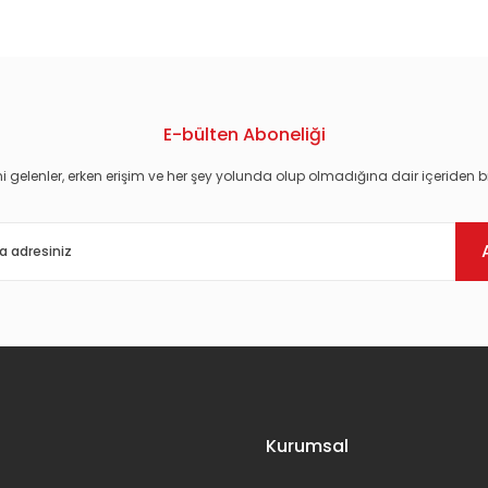
E-bülten Aboneliği
i gelenler, erken erişim ve her şey yolunda olup olmadığına dair içeriden bi
Gönder
Kurumsal