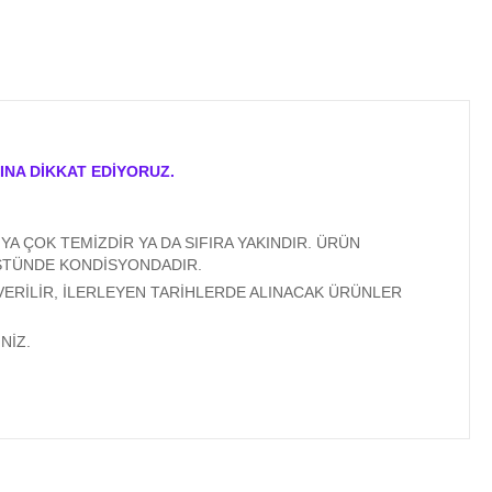
INA DİKKAT EDİYORUZ.
A ÇOK TEMİZDİR YA DA SIFIRA YAKINDIR. ÜRÜN
ÜSTÜNDE KONDİSYONDADIR.
VERİLİR, İLERLEYEN TARİHLERDE ALINACAK ÜRÜNLER
NİZ.
ıza iletebilirsiniz.