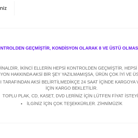
niz
ONTROLDEN GEÇMİŞTİR, KONDİSYON OLARAK 8 VE ÜSTÜ OLMAS
ALDİR, İKİNCİ ELLERİN HEPSİ KONTROLDEN GEÇMİŞTİR, HEPSİ Y
YON HAKKINDA AKSİ BİR ŞEY YAZILMAMIŞSA, ÜRÜN ÇOK İYİ VE 
 TARAFINDAN AKSİ BELİRTİLMEDİKÇE 24 SAAT İÇİNDE KARGOYA 
İÇİN KARGO BEKLETİLİR.
TOPLU PLAK, CD, KASET, DVD LERİNİZ İÇİN LÜTFEN FİYAT İSTEYİ
İLGİNİZ İÇİN ÇOK TEŞEKKÜRLER. ZİHNİMÜZİK
konularda yetersiz gördüğünüz noktaları öneri formunu kullanarak tarafım