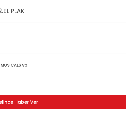
.EL PLAK
MUSICALS vb.
elince Haber Ver