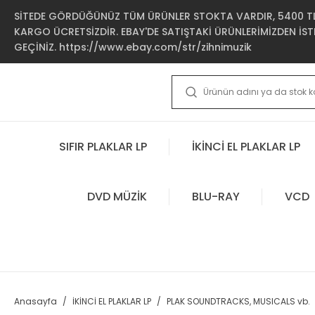
SİTEDE GÖRDÜĞÜNÜZ TÜM ÜRÜNLER STOKTA VARDIR, 5400 TL 
KARGO ÜCRETSİZDİR. EBAY'DE SATIŞTAKİ ÜRÜNLERİMİZDEN İSTE
GEÇİNİZ. https://www.ebay.com/str/zihnimuzik
SIFIR PLAKLAR LP
İKİNCİ EL PLAKLAR LP
DVD MÜZİK
BLU-RAY
VCD
Anasayfa
İKİNCİ EL PLAKLAR LP
PLAK SOUNDTRACKS, MUSICALS vb.