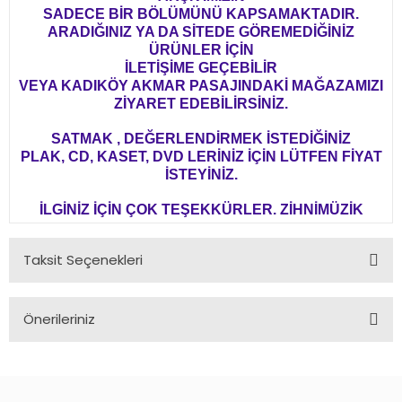
SADECE BİR BÖLÜMÜNÜ KAPSAMAKTADIR.
ARADIĞINIZ YA DA SİTEDE GÖREMEDİĞİNİZ
ÜRÜNLER İÇİN
İLETİŞİME GEÇEBİLİR
VEYA KADIKÖY AKMAR PASAJINDAKİ MAĞAZAMIZI
ZİYARET EDEBİLİRSİNİZ.
SATMAK , DEĞERLENDİRMEK İSTEDİĞİNİZ
PLAK, CD, KASET, DVD LERİNİZ İÇİN LÜTFEN FİYAT
İSTEYİNİZ.
İLGİNİZ İÇİN ÇOK TEŞEKKÜRLER. ZİHNİMÜZİK
Taksit Seçenekleri
Önerileriniz
Bu ürünün fiyat bilgisi, resim, ürün açıklamalarında ve diğer
konularda yetersiz gördüğünüz noktaları öneri formunu
kullanarak tarafımıza iletebilirsiniz.