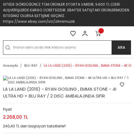
SİTEDE GÖRDÜĞÜNÜZ TÜM ÜRÜNLER STOKTA VARDIR, 5400 TL ÜZERİ
ALIŞVERİŞLERDE KARGO ÜCRETSİZDİR. EBAY'DE SATIŞTAKİ ÜRÜNLERİMİZDEN
İSTEĞİNİZ OLURSA İLETİŞİME GEÇİNİZ.
https://www.ebay.com/str/zihnimuzik
ARA
Anasayfa
BLU-RAY
LA LA LAND (2016) - RYAN GOSLING , EMMA STONE - 4K ULT
LA LA LAND (2016) - RYAN GOSLING , EMMA STONE - 4K
ULTRA HD + BLU RAY / 2 DISC AMBALAJINDA SIFIR
Fiyat
2.268,00 TL
240,43 TL den başlayan taksitlerle!!