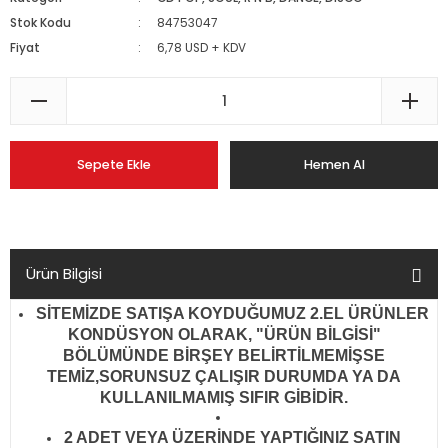
Stok Kodu
84753047
Fiyat
6,78 USD + KDV
Sepete Ekle
Hemen Al
Ürün Bilgisi
SİTEMİZDE SATIŞA KOYDUĞUMUZ 2.EL ÜRÜNLER
KONDÜSYON OLARAK, "ÜRÜN BİLGİSİ"
BÖLÜMÜNDE BİRŞEY BELİRTİLMEMİŞSE
TEMİZ,SORUNSUZ ÇALIŞIR DURUMDA YA DA
KULLANILMAMIŞ SIFIR GİBİDİR
.
2 ADET VEYA ÜZERİNDE YAPTIĞINIZ SATIN