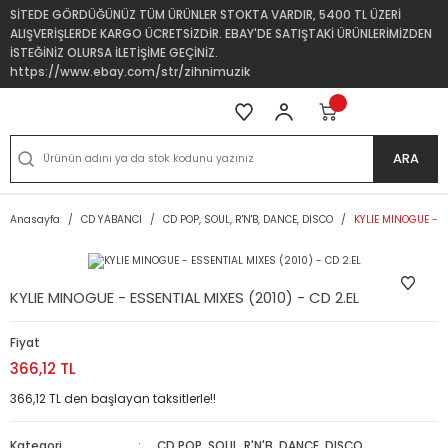
SİTEDE GÖRDÜĞÜNÜZ TÜM ÜRÜNLER STOKTA VARDIR, 5400 TL ÜZERİ
ALIŞVERİŞLERDE KARGO ÜCRETSİZDİR. EBAY'DE SATIŞTAKİ ÜRÜNLERİMİZDEN
İSTEĞİNİZ OLURSA İLETİŞİME GEÇİNİZ.
https://www.ebay.com/str/zihnimuzik
ARA
Anasayfa
CD YABANCI
CD POP, SOUL, R'N'B, DANCE, DISCO
KYLIE MINOGUE - E
KYLIE MINOGUE - ESSENTIAL MIXES (2010) - CD 2.EL
Fiyat
366,12 TL
366,12 TL den başlayan taksitlerle!!
Kategori
CD POP, SOUL, R'N'B, DANCE, DISCO