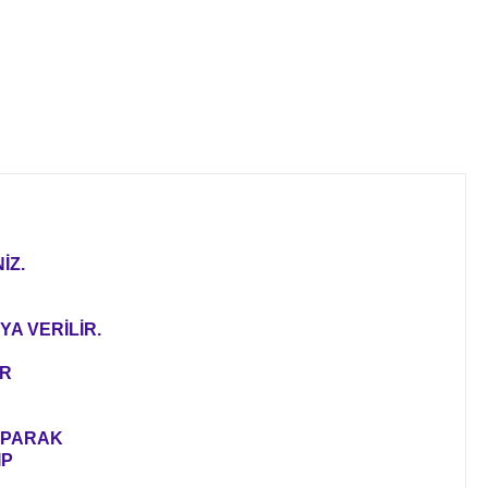
İZ.
YA VERİLİR.
ER
YAPARAK
IP