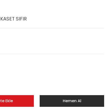
 KASET SIFIR
te Ekle
Hemen Al