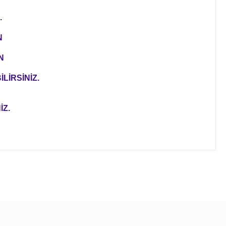
.
N
N
LİRSİNİZ.
İZ.
ıza iletebilirsiniz.