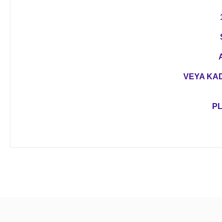
VEYA KAD
PL
Bu ürünün fiyat bilgisi, resim, ürün açıklamalarında ve diğer 
Görüş ve önerileriniz için teşekkür ederiz.
Ürün resmi kalitesiz, bozuk veya görüntülenemiyor.