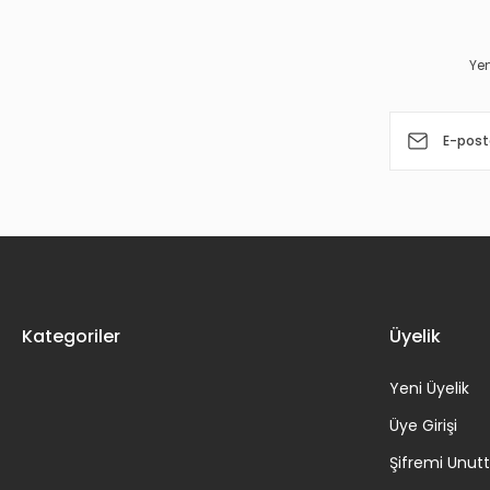
Ürün açıklamasında eksik bilgiler bulunuyor.
Ürün bilgilerinde hatalar bulunuyor.
Yen
Ürün fiyatı diğer sitelerden daha pahalı.
Bu ürüne benzer farklı alternatifler olmalı.
Kategoriler
Üyelik
Yeni Üyelik
Üye Girişi
Şifremi Unu