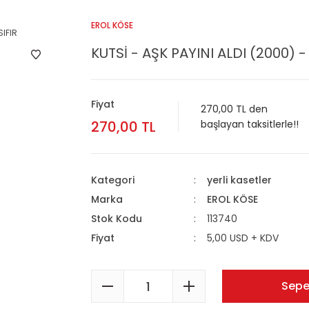
EROL KÖSE
KUTSİ - AŞK PAYINI ALDI (2000) -
Fiyat
270,00 TL den
270,00 TL
başlayan taksitlerle!!
Kategori
yerli kasetler
Marka
EROL KÖSE
Stok Kodu
113740
Fiyat
5,00 USD + KDV
Sepe