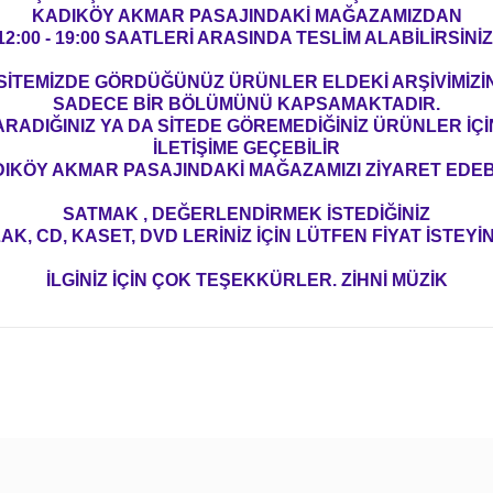
KADIKÖY AKMAR PASAJINDAKİ MAĞAZAMIZDAN
12:00 - 19:00 SAATLERİ ARASINDA TESLİM ALABİLİRSİNİZ
SİTEMİZDE GÖRDÜĞÜNÜZ ÜRÜNLER ELDEKİ ARŞİVİMİZİ
SADECE BİR BÖLÜMÜNÜ KAPSAMAKTADIR.
ARADIĞINIZ YA DA SİTEDE GÖREMEDİĞİNİZ ÜRÜNLER İÇİ
İLETİŞİME GEÇEBİLİR
IKÖY AKMAR PASAJINDAKİ MAĞAZAMIZI ZİYARET EDEBİ
SATMAK , DEĞERLENDİRMEK İSTEDİĞİNİZ
AK, CD, KASET, DVD LERİNİZ İÇİN LÜTFEN FİYAT İSTEYİN
İLGİNİZ İÇİN ÇOK TEŞEKKÜRLER. ZİHNİ MÜZİK
konularda yetersiz gördüğünüz noktaları öneri formunu kullanarak tarafım