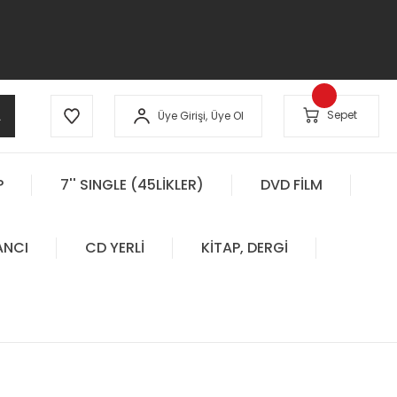
A
Sepet
Üye Girişi,
Üye Ol
P
7'' SINGLE (45LİKLER)
DVD FİLM
ANCI
CD YERLİ
KİTAP, DERGİ