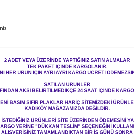
niz
2 ADET VEYA ÜZERİNDE YAPTIĞINIZ SATIN ALMALAR
TEK PAKET İÇİNDE KARGOLANIR.
Nİ HER ÜRÜN İÇİN AYRI AYRI KARGO ÜCRETİ ÖDEMEZSİN
SATILAN ÜRÜNLER
FINDAN AKSİ BELİRTİLMEDİKÇE 24 SAAT İÇİNDE KARGO
ENİ BASIM SIFIR PLAKLAR HARİÇ SİTEMİZDEKİ ÜRÜNL
KADIKÖY MAĞAZAMIZDA DEĞİLDİR.
İSTEDİĞİNİZ ÜRÜNLERİ SİTE ÜZERİNDEN ÖDEMESİNİ 
ARGO YERİNE "DÜKKAN TESLİM" SEÇENEĞİNİ KULLAN
ALIŞVERİŞİNİZ TAMAMLANDIKTAN BİR İŞ GÜNÜ SONRA